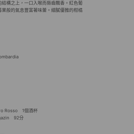
的結構之上，一口入喉而唇齒飄香。紅色葡
莓果般的氣息豐富著味蕾。細膩優雅的柑橘
mbardia
 Rosso 1個酒杯
azin 92分