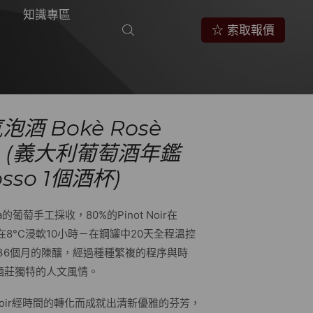
知識專區
☆ 索取報價
泡酒 Bokè Rosè
C.G. (義大利葡萄酒年鑑
osso 1個酒杯)
orta的葡萄手工採收，80%的Pinot Noir在
下在8°C浸軟10小時－在鋼罐中20天全程溫控
續36個月的陳釀，經過種種繁複的程序與時
酒莊獨特的人文風情。
 Noir經時間的轉化而成就出清新優雅的芬芳，