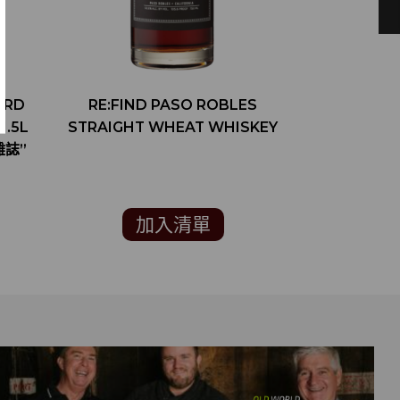
ORD
RE:FIND PASO ROBLES
2016 美
1.5L
STRAIGHT WHEAT WHISKEY
RUTHERF
雜誌”
SAUVIGN
網站 ”酒訊雜
加入清單