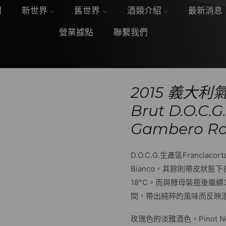
們
新世界
舊世界
酒類介紹
最新消息
營業據點
聯繫我們
2015 義大利氣
Brut D.O.
Gambero R
D.O.C.G.生產區Franciac
Bianco，其餘則帶皮狀態
18°C。而與酵母裝瓶後繼
間，帶出純粹的風味而反映
玫瑰色的淡雅酒色，Pinot