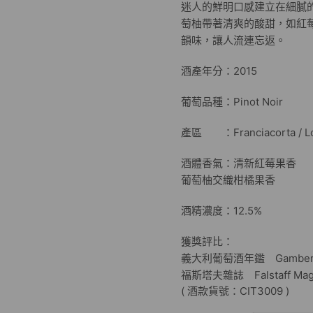
迷人的鮮明口感建立在細膩
萄柚帶著清爽的酸甜，如紅
韻味，讓人流連忘返。
酒產年分：2015
葡萄品種：Pinot Noir
產區 ：Franciacorta / Lo
酒體香氣：清新紅莓果香
葡萄柚交織柑橘果香
酒精濃度：12.5%
獲獎評比：
義大利葡萄酒年鑑 Gambero
福斯塔夫雜誌 Falstaff Mag
( 酒款貨號：CIT3009 )