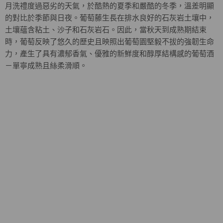
月洗禮度過惡劣的天氣，於酷熱的夏季和嚴酷的冬季，溫差明顯
的對比於季節與日夜。葡萄藤生長在排水良好的石灰岩土壤中，
土壤蘊含粘土、沙子和石灰岩石。因此，當秋天到成熟期結束
時，葡萄反映了悠久的歷史且映照出葡萄園堅毅不拔的強韌生命
力，產生了具有濃郁香氣、優雅的新鮮度和醇厚結構感的葡萄酒
－單寧成熟且絲柔滑順。