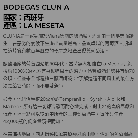
BODEGAS CLUNIA
國家：西班牙
產區：LA MESETA
CLUNIA是一家隸屬於Viana集團的釀酒廠，酒莊由一個夢想而誕
生：在惡劣的氣候下生產出質量最高，品質卓越的葡萄酒。期望
在這片擁有數百年歷史的乾旱之地產出優質葡萄酒。
該釀酒廠的葡萄園始於90年代，當時無人相信在La Meseta這海
拔約1000米的地方有著獨特風土的潛力。儘管該酒莊總共有約70
公頃，但並未全部種植－釀酒師說：“了解這種不同風土的最佳方
法是給它時間，而不要著急”。
如今，他們僅種植20公頃的Tempranillo、Syrah、Albillo和
Malbec。所有這一切都冷靜而耐心地完成，對土地的高度奉獻和
低產，這一點可以從酒中所產的三種葡萄酒中，每年只生產
42,000瓶的低產量窺探而知。
在高海拔地區，四周環繞吹著高原強風的山脈，酒莊的葡萄園歲