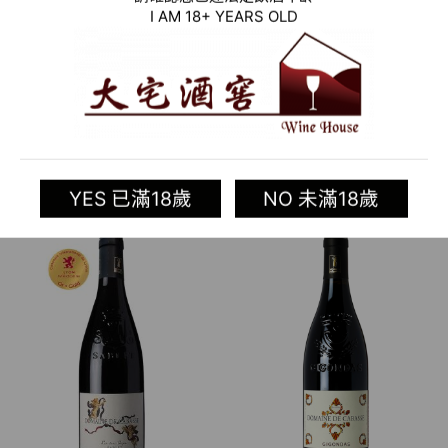
I AM 18+ YEARS OLD
2018 法國紅酒 DOMAINE
2018 法國紅酒 DOMAINE
DE CABASSE CUVEE
DE CABASSE SÉGURET
JUCUNDITAS GIGONDAS
CUVÉE GARNACHO
(里昂國際葡萄酒挑戰賽
(ROBERT PARKER’S
CONCOURS
WINE ADVOCATE 88分)
INTERNATIONAL DE
加入清單
加入清單
LYON 金牌)
YES 已滿18歲
NO 未滿18歲