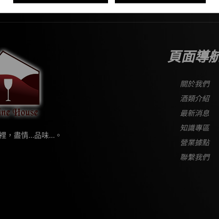
UR HEALTH｜DON’T DRINK AND DRIVE｜PLEASE DO N
頁面導
關於我們
酒類介紹
最新消息
知識專區
裡，盡情…品味…。
營業據點
聯繫我們