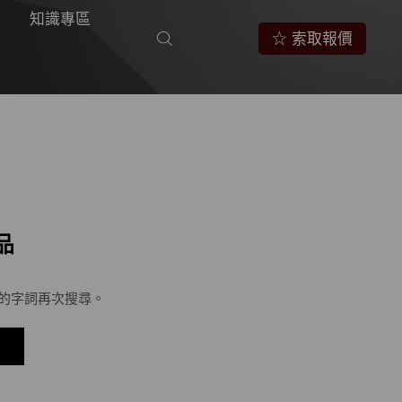
知識專區
☆ 索取報價
品
的字詞再次搜尋。