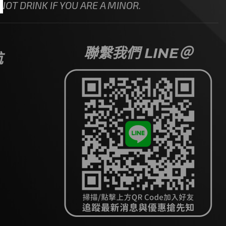
OT DRINK IF YOU ARE A MINOR.
聯繫我們 LINE＠
航