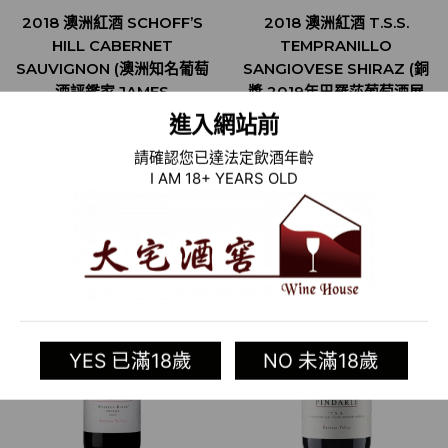
2018 澳洲紅酒 SCHOFF’S
2018 澳洲紅酒 T.S.S.
HILL CABERNET
TEMPRANILLO
SAUVIGNON (澳洲知名葡萄
SANGIOVESE SHIRAZ (銅
酒評鑑家 JAMES
獎 2019年巴羅莎葡萄酒展
HOLLIDAY 95分)
THE BAROSSA WINE
進入網站前
SHOW)
加入清單
加入清單
請確認您已達法定飲酒年齡
I AM 18+ YEARS OLD
YES 已滿18歲
NO 未滿18歲