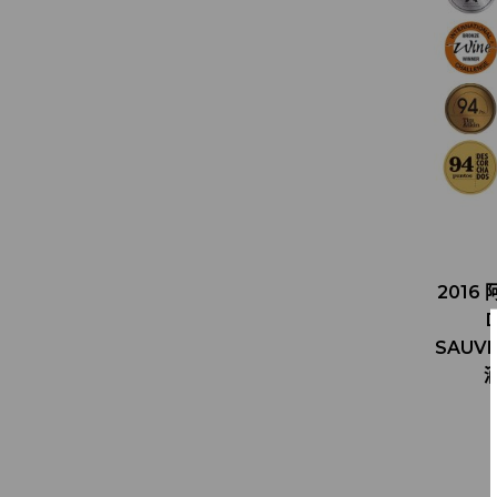
2016
SAUV
酒
A