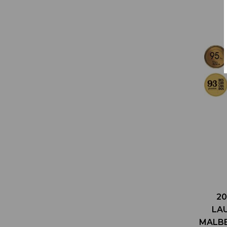
20
LA
MALB