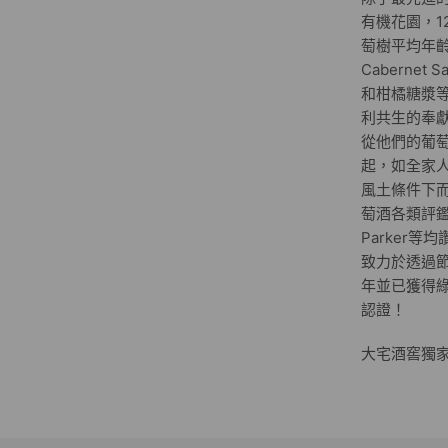
有機花園，
萄樹平均年齡則
Cabernet
和柑橘糖漿等
利共生的奉
從他們的葡
起，如全家
風土條件下
萄酒各類評鑑中如W
Parker
致力於透過節
年並已獲得綠能酒廠
認證！
大宅酒窖獨