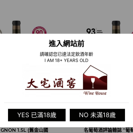
進入網站前
請確認您已達法定飲酒年齡
I AM 18+ YEARS OLD
YES 已滿18歲
NO 未滿18歲
2016 美國紅酒
2017 美國紅酒 RUTH
ERFORD CABERNET
CABERNET SAUVIG
IGNON 1.5L (舊金山國
名葡萄酒評論雜誌 ”葡