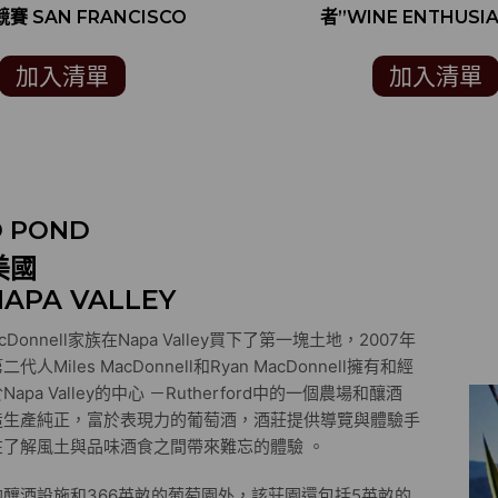
賽 SAN FRANCISCO
者”WINE ENTHUSIA
ERNATIONAL WINE
分)
MPETITION 銀牌)
加入清單
加入清單
 POND
美國
APA VALLEY
cDonnell家族在Napa Valley買下了第一塊土地，2007年
人Miles MacDonnell和Ryan MacDonnell擁有和經
apa Valley的中心 －Rutherford中的一個農場和釀酒
造生產純正，富於表現力的葡萄酒，酒莊提供導覽與體驗手
在了解風土與品味酒食之間帶來難忘的體驗 。
釀酒設施和366英畝的葡萄園外，該莊園還包括5英畝的