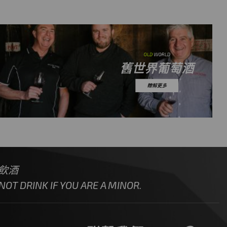
飲酒
OT DRINK IF YOU ARE A MINOR.