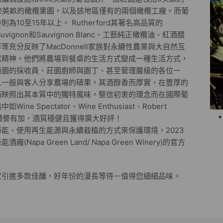
12英畝的橄欖果園，以及該地區僅有的兩個橄欖工廠。而葡
為10至15年以上。 Rutherford其著名高品質的
 Sauvignon和Sauvignon Blanc、工藝純正橄欖油、紅酒醋
等充分反映了MacDonnell家族對永續性農業與大自然互
獻精神。他們將農場到餐桌的生活方式變成一種生活方式，
萄園的採收員
、
莊園廚師與園丁
、甚至管理層級的各位
一
人一般與客人分享農場的碩果。其酒醇香而厚實，在豐厚的
而映照出其本質中的獨特風味，堅信初衷的理念而在國際葡
ine Spectator、Wine Enthusiast、Robert
等均讚譽有加，酒質穩健且獲得廣大好評！
能、使用再生能源與永續栽植的方式來保護環境，2023
(Napa Green Land/ Napa Green Winery)的官方
家引進多款佳釀，好年份的漫長等待－值得您細細品味
。