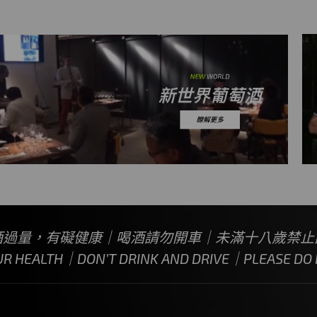
酒過量，有礙健康｜喝酒請勿開車｜未滿十八歲禁止
UR HEALTH｜DON’T DRINK AND DRIVE｜PLEASE DO N