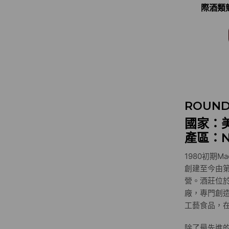
際酒類競
INT
CO
ROUND
國家：
產區：N
1980初期Ma
創建至今由第二代
營。酒莊位於N
廠，專門創
工藝食品，
除了最先進的