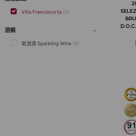
2
SELEZ
Villa Franciacorta
(8)
BRU
D.O.C
酒類
WINE
氣泡酒 Sparkling Wine
(8)