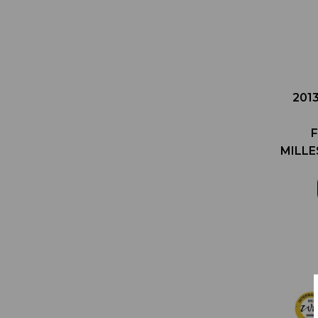
20
MILL
萄
WORL