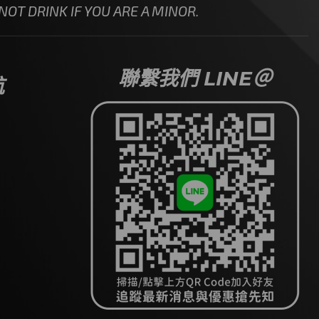
OT DRINK IF YOU ARE A MINOR.
聯繫我們 LINE＠
航