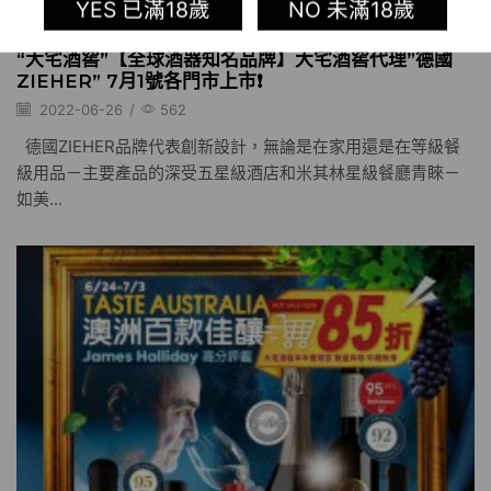
YES 已滿18歲
NO 未滿18歲
“大宅酒窖”【全球酒器知名品牌】大宅酒窖代理”德國
ZIEHER” 7月1號各門市上市❗️
2022-06-26
/
562
德國ZIEHER品牌代表創新設計，無論是在家用還是在等級餐
級用品－主要產品的深受五星級酒店和米其林星級餐廳青睞－
如美...