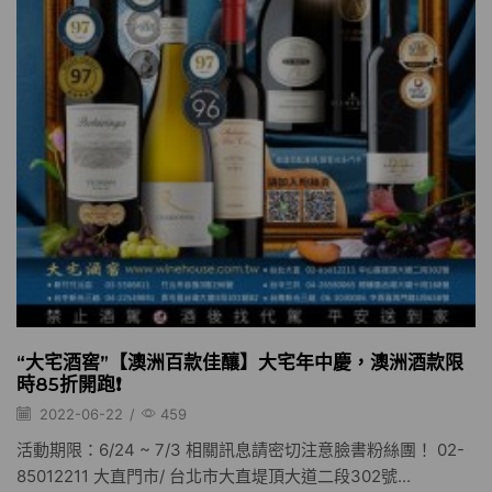
“大宅酒窖”【澳洲百款佳釀】大宅年中慶，澳洲酒款限
時85折開跑❗️
2022-06-22
/
459
活動期限：6/24 ~ 7/3 相關訊息請密切注意臉書粉絲團！ 02-
85012211 大直門市/ 台北市大直堤頂大道二段302號...