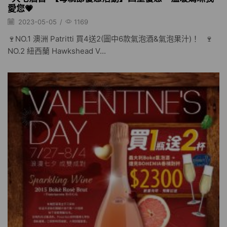
愛您💗
2023-05-05
/
1169
🍷NO.1 澳洲 Patritti 買4送2(圖中6款氣泡酒&氣泡果汁)！ 🍷
NO.2 紐西蘭 Hawkshead V...