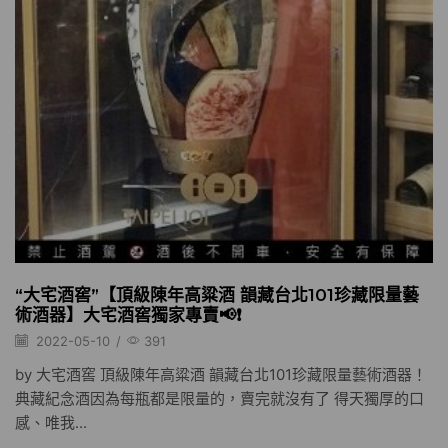
“大宅酒窖”【頂級陳年高粱酒 韻藏台北101珍藏限量藝
術酒器】大宅酒窖獨家專賣📢❗️
2022-05-10
/
391
by 大宅酒窖 頂級陳年高粱酒 韻藏台北101珍藏限量藝術酒器！
典藏紀念酒因為每瓶都是限量的，賣完就沒有了 得天獨厚的口
感、唯我...