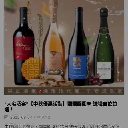
“大宅酒窖”【中秋優惠活動】團團圓圓💗 送禮自飲首
選！
2023-09-04
/
4713
中秋節即將到來，團團圓圓時禮自飲皆合適，即日起歡迎至各