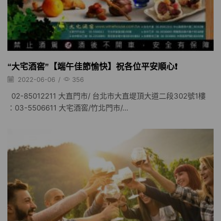
“大宅酒窖”【端午佳節愉快】祝各位平安順心❗️
2022-06-06
/
356
02-85012211 大直門市/ 台北市大直堤頂大道二段302號1樓
：03-5506611 大宅酒窖/竹北門市/...