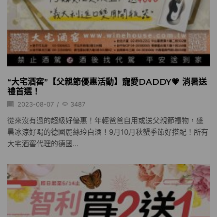
“大宅酒窖”【父親節優惠活動】寵愛DADDY💗 消暑送
禮首選！
2023-08-07
/
3487
從來沒有過的超級好優惠！年輕爸爸自用或送父親節禮物，盛
暑冰涼好喝的德國麗絲玲白酒！9月10月秋蟹季節好搭配！所有
大宅酒窖代理的德國...