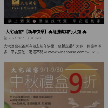
“大宅酒窖”【新年快樂】🐲龍騰虎躍行大運 🐲
2024-02-15
/
6706
大宅酒窖祝福所有朋友新年快樂！龍騰虎躍行大運！過節車潮
多！平安駕駛！喝酒不開車 www.winehouse.com.tw 02-8...