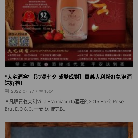
“大宅酒窖”【浪漫七夕 成雙成對】買義大利粉紅氣泡酒
送好禮❗️
2022-07-27
/
1064
🍷凡購買義大利Villa Franciacorta酒莊的2015 Bokè Rosè
Brut D.O.C.G. 一支 送 捷克B...