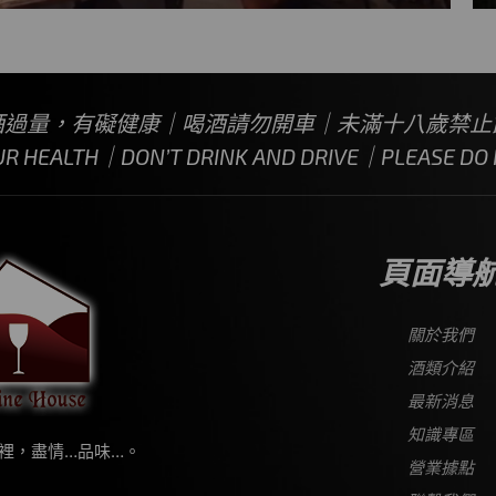
酒過量，有礙健康｜喝酒請勿開車｜未滿十八歲禁止
UR HEALTH｜DON’T DRINK AND DRIVE｜PLEASE DO N
頁面導
關於我們
酒類介紹
最新消息
知識專區
裡，盡情…品味…。
營業據點