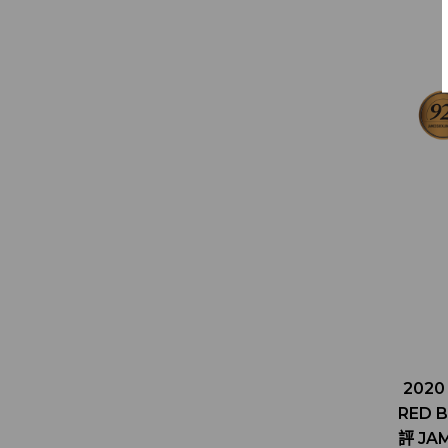
2020
RED 
評 JA