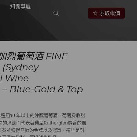
知識專區
☆ 索取報價
烈葡萄酒 FINE
 (Sydney
l Wine
 – Blue-Gold & Top
列，選用10 年以上的陳釀葡萄酒，葡萄採收甜
時間的淬鍊而代表著典型Rutherglen麝香的風
競賽並獲得無數的金牌以及冠軍，這些是對