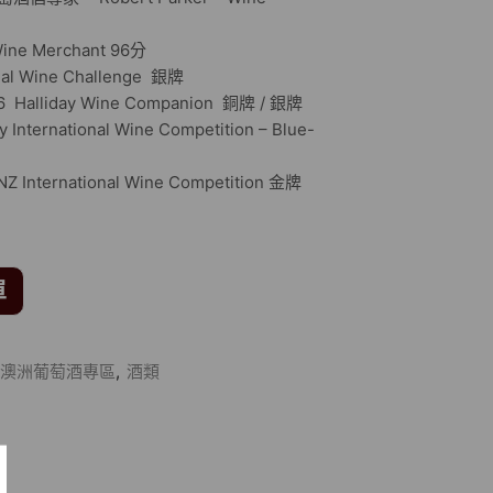
e Merchant 96分
l Wine Challenge 銀牌
Halliday Wine Companion 銅牌 / 銀牌
rnational Wine Competition – Blue-
ternational Wine Competition 金牌
單
澳洲葡萄酒專區
,
酒類