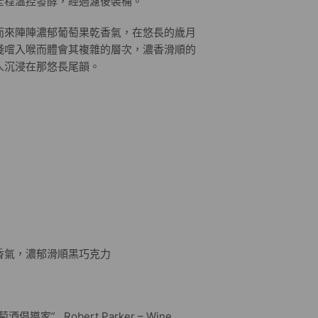
全程溫控發酵，經過濾後裝桶。
而來陣陣濃郁葡萄果乾香氣，在悠長的歲月
淺嚐入喉而體會其複雜的層次，濃香滑順的
人沉浸在那悠長尾韻。
香氣，濃郁滑順黑巧克力
家” Robert Parker – Wine