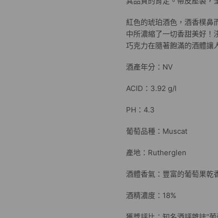
其品質的肯定。帶皮壓製，
紅色的琥珀酒色，酒香樸鼻
中所濃縮了一切香甜美好！
巧克力在隨著飽滿的酒體讓
酒產年分：NV
ACID：3.92 g/l
PH：4.3
葡萄品種：Muscat
產地：Rutherglen
酒體香氣：豐富的葡萄果乾
酒精濃度：18%
獲獎評比：知名酒評雜誌“葡萄酒倡導