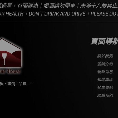
酒過量，有礙健康｜喝酒請勿開車｜未滿十八歲禁止
UR HEALTH｜DON’T DRINK AND DRIVE｜PLEASE DO N
頁面導
關於我們
酒類介紹
最新消息
知識專區
裡，盡情…品味…。
營業據點
聯繫我們