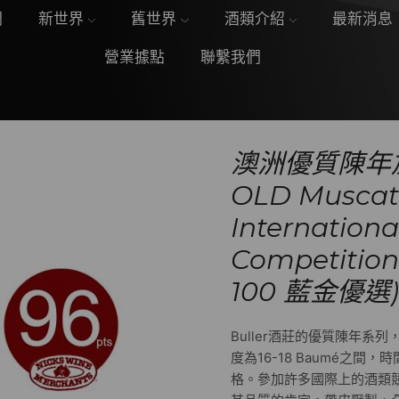
們
新世界
舊世界
酒類介紹
最新消息
營業據點
聯繫我們
澳洲優質陳年加
OLD Muscat
Internationa
Competition
100 藍金優選)
Buller酒莊的優質陳年系
度為16-18 Baumé之間，
格。參加許多國際上的酒類