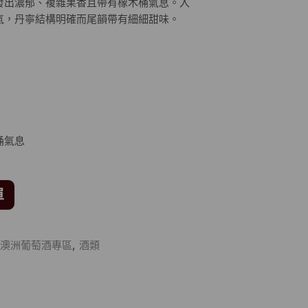
發出濃郁、複雜果香且帶有橡木桶氣息。入
氣，丹寧結構明確而尾韻帶有細細甜味。
桶氣息
單
澳洲葡萄酒專區
,
酒類