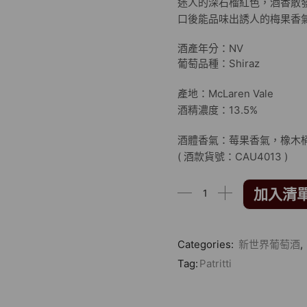
迷人的深石榴紅色，酒香散
口後能品味出誘人的梅果香
酒產年分：NV
葡萄品種：Shiraz
產地：McLaren Vale
酒精濃度：13.5%
酒體香氣：莓果香氣，橡木
( 酒款貨號：CAU4013 )
加入清
Categories:
新世界葡萄酒
,
Tag:
Patritti