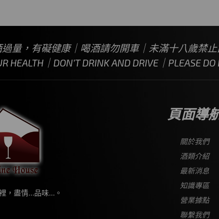
酒過量，有礙健康｜喝酒請勿開車｜未滿十八歲禁止
UR HEALTH｜DON’T DRINK AND DRIVE｜PLEASE DO N
頁面導
關於我們
酒類介紹
最新消息
知識專區
裡，盡情…品味…。
營業據點
聯繫我們