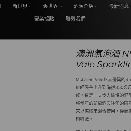
們
新世界
舊世界
酒類介紹
最新消息
營業據點
聯繫我們
澳洲氣泡酒 NV 
Vale Sparkli
McLaren Vale以其優異的
旋經溪谷上升到海拔350公
候。這是一支令人愉悅的混
將當年的葡萄酒與往年的陳
來以備將來混合使用，從而
與特徵。