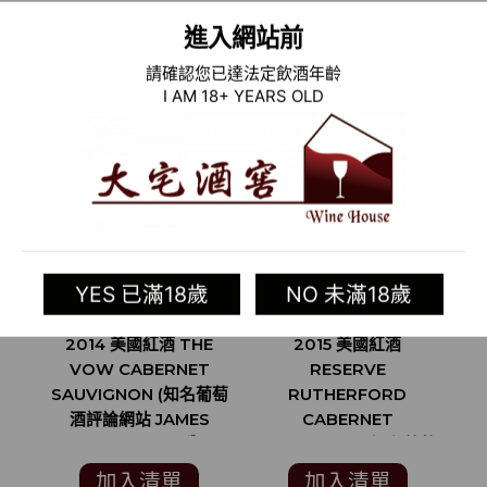
相關商品
進入網站前
請確認您已達法定飲酒年齡
I AM 18+ YEARS OLD
YES 已滿18歲
NO 未滿18歲
2014 美國紅酒 THE
2015 美國紅酒
2
VOW CABERNET
RESERVE
SAUVIGNON (知名葡萄
RUTHERFORD
S
酒評論網站 JAMES
CABERNET
SUCKLING 93分)
SAUVIGNON (知名葡萄
酒評論家 ROBERT
加入清單
加入清單