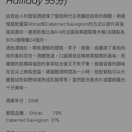
Halliday 95分)
這款迷人的葡萄酒提煉了聖經時代古老釀造技術的精髓，用緩
慢風乾優質Shiraz和Cabernet Sauvignon的方式以提升其強
度與壽命。選用新舊比為6:4的法國與美國製橡木桶(法國製為
80%)做陳釀24個月。
酒色澤暗紅，帶有濃郁的櫻桃、李子、桉樹、烏蘭與丁香和肉
桂的香料芬芳。酒體豐滿，口感順滑且略帶黑醋栗的香味，而
複雜的結構與強勁的單寧結合後又不失平衡，唇齒留香的韻味
在舌尖上綿長悠遠。建議醒酒時間為一小時，搭配餐點可以大
膽嘗試些如野味或熟成乳酪等等！當然配合魚肉片或蘑菇醬也
十分美味。
酒產年分：2006
葡萄品種： Shiraz 79%
Cabernet Sauvignon 21%