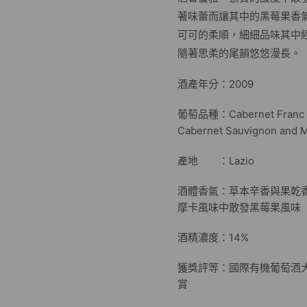
著味蕾而讓其中的黑莓果香
可可的柔順，細細品味其中
隨著思柔的尾韻悠悠漫長。
酒產年分：2009
葡萄品種：Cabernet Franc
Cabernet Sauvignon and M
產地 ：Lazio
酒體香氣：草本辛香與果乾
摩卡風味中散發黑莓果風味
酒精濃度：14%
獲獎評等：國際有機葡萄酒大賽 Inte
賞