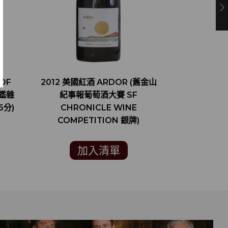
OF
2012 美國紅酒 ARDOR (舊金山
2015 美國
評鑑雜
紀事報葡萄酒大賽 SF
CABERNET
6分)
CHRONICLE WINE
名葡萄酒評
COMPETITION 銀牌)
VIN
加入清單