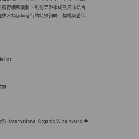
氣顯得細緻優雅，無花果帶來成熟風味結合
經橡木桶陳年帶有的特殊韻味！櫻桃果香伴
erlot
香氣
rnational Organic Wine Award 金