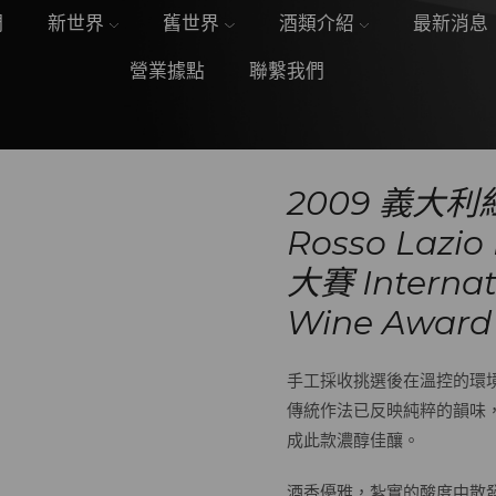
們
新世界
舊世界
酒類介紹
最新消息
營業據點
聯繫我們
2009 義大利紅
Rosso Laz
大賽 Internat
Wine Award
手工採收挑選後在溫控的環
傳統作法已反映純粹的韻味
成此款濃醇佳釀。
酒香優雅，紮實的酸度中散