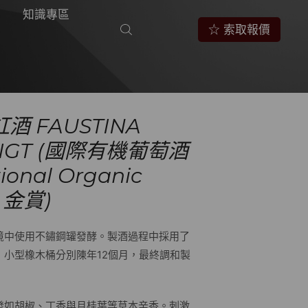
知識專區
☆ 索取報價
酒 FAUSTINA
io IGT (國際有機葡萄酒
ional Organic
 金賞)
境中使用不鏽鋼罐發酵。製酒過程中採用了
，小型橡木桶分別陳年12個月，最終調和製
發如胡椒、丁香與月桂葉等草本辛香。刺激