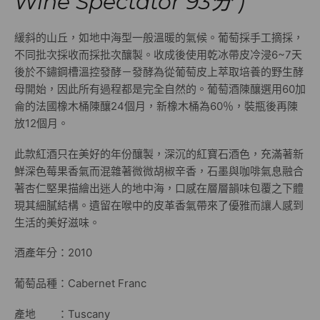
Wine Spectator 93分 )
緩斜的山丘，如地中海型一般溫暖的氣候。葡萄採手工摘採，
不同批次採收而採批次釀製。收成後使用乾冰帶皮冷浸6~7天
後於不鏽鋼槽溫控發酵－發酵為從葡萄皮上萃取培養的野生酵
母開始，因此所有過程都是完全自然的。葡萄酒陳釀選用60加
侖的法國橡木桶陳釀24個月，新橡木桶為60％，裝瓶後再陳
放12個月。
此款紅酒只在美好的年份釀製，深沉的紅寶石酒色，充滿著新
鮮深色莓果香氣而混雜著微微胡椒辛香，石墨與咖啡氣息融合
著杏仁堅果描繪出迷人的地中海，口感在層層韻味包覆之下體
現其細膩結構。遺留在喉中的皮革香氣帶來了優雅而讓人感到
生活的美好滋味。
酒產年分：2010
葡萄品種：Cabernet Franc
產地 ：Tuscany