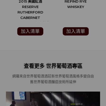
2015 美國紅酒
RE:FIND RYE
RESERVE
WHISKEY
L
RUTHERFORD
CABERNET
SAUVIGNON (知名葡萄
酒評論家 ROBERT
C
加入清單
加入清單
PARKER 90分)
查看更多 世界葡萄酒專區
網羅來自世界葡萄酒酒莊
新世界葡萄酒風格多變自由
舊世界葡萄酒釀造技術所延伸