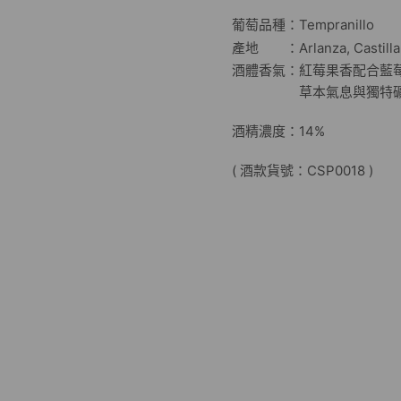
葡萄品種：Tempranillo
產地 ：Arlanza, Castilla 
酒體香氣：紅莓果香配合藍
草本氣息與獨特礦
酒精濃度：14%
( 酒款貨號：CSP0018 )
Spanish red win
Country:
Spain
Compl
There is a before and an 
some characteristics of i
enhanced by the extreme 
finish. Full flavour in the
a unique experience in it
Tasting Notes