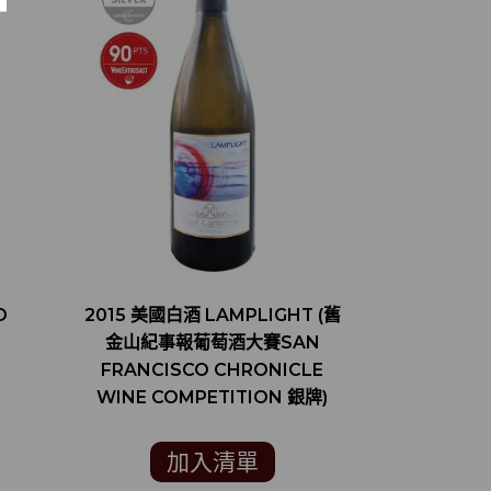
O
2015 美國白酒 LAMPLIGHT (舊
2015 美
金山紀事報葡萄酒大賽SAN
RUTHERF
FRANCISCO CHRONICLE
SAUVIGN
WINE COMPETITION 銀牌)
家 ROBER
加入清單