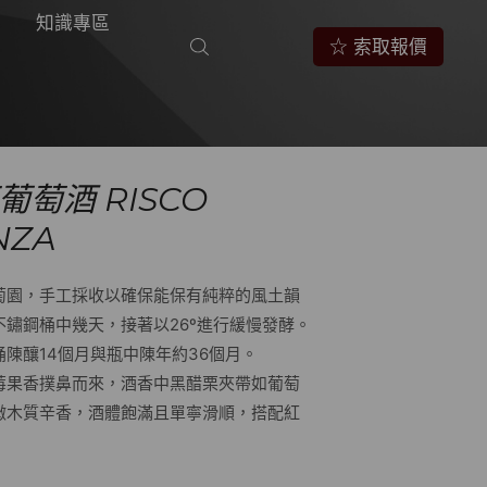
知識專區
☆ 索取報價
紅葡萄酒 RISCO
NZA
萄園，手工採收以確保能保有純粹的風土韻
鏽鋼桶中幾天，接著以26º進行緩慢發酵。
陳釀14個月與瓶中陳年約36個月。
莓果香撲鼻而來，酒香中黑醋栗夾帶如葡萄
微木質辛香，酒體飽滿且單寧滑順，搭配紅