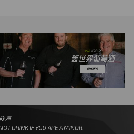
飲酒
OT DRINK IF YOU ARE A MINOR.