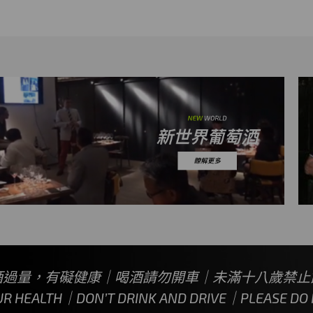
酒過量，有礙健康｜喝酒請勿開車｜未滿十八歲禁止
UR HEALTH｜DON’T DRINK AND DRIVE｜PLEASE DO N