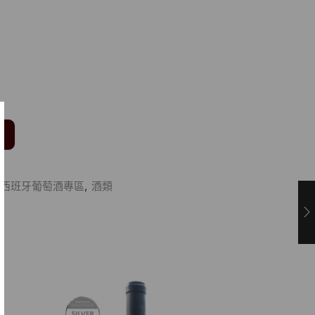
n French and American oak barrels
from roast lamb to tender lamb cutl
k dishes, Dishes with saffron such as
nes
單
西班牙葡萄酒專區
,
酒類