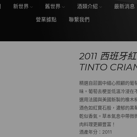
們
新世界
舊世界
酒類介紹
最新消息
營業據點
聯繫我們
2011 西班牙
TINTO CRIA
精選自莊園中細心照顧的葡
味。葡萄去梗並低溫冷浸在不
選用法國與美國新製的橡木桶
酒色如紅寶石般，濃郁的黑
乾似香氣。草本氣息中帶微
肉料理更顯豐富！
酒產年分：2011