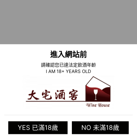
Barrel-aged:
14 months i
Bottle-aged:
36 months
Food Pairing:
Lamb dish 
ets and lamb shanks, Por
paella or Moroccan tagi
進入網站前
加入清
請確認您已達法定飲酒年齡
I AM 18+ YEARS OLD
Categories:
舊世界葡萄酒
,
Tag:
Bodegas Lerma
相關商品
YES 已滿18歲
NO 未滿18歲