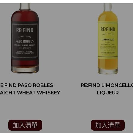
RE:FIND PASO ROBLES
RE:FIND LIMONCELL
AIGHT WHEAT WHISKEY
LIQUEUR
加入清單
加入清單