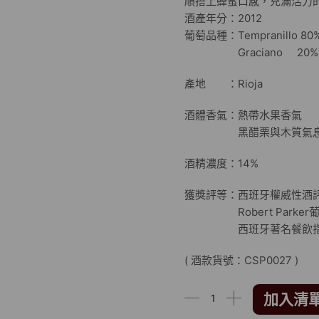
順搭上蜂蜜口感，充滿活力
酒產年分：2012
葡萄品種：Tempranillo 
Graciano 20%
產地 ：Rioja
酒體香氣：熱帶水果香
黑醋栗與木質氣
酒精濃度：14%
獲獎評等：西班牙權威性酒評雜誌
Robert Parker葡萄酒
西班牙著名餐飲指南 Gui
( 酒款貨號：CSP0027 )
加入清