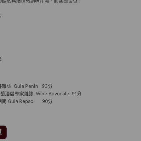
的酸度與細膩的韻味伴隨，而唇齒留香！
80%
氣
息
 Guia Penin 93分
倡導家雜誌 Wine Advocate 91分
a Repsol 90分
單