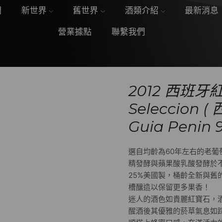
們
新世界
舊世界
酒類介紹
最新消息
營業據點
聯繫我們
2012 西班牙紅
Seleccio
Guia Penin 
選自均齡為60年左右的老
精發酵與蘋果酸乳酸發酵於不
25%美國製，桶齡全新與舊
槽釀造以保留更多果香！
迷人的酒色如貴麗紅寶石，
醒酒後其優雅的菸草氣息如