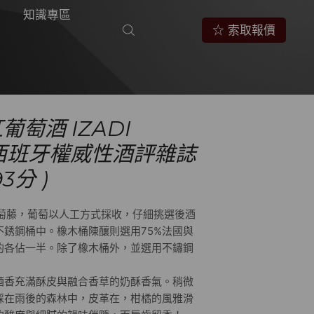
知識專區
☆ 索取報價
葡萄酒 IZADI
n ( 西班牙權威性酒評雜誌
93分 )
葡萄藤，葡萄以人工方式採收，仔細挑選後酒
銹鋼桶中。橡木桶陳釀則選用75%法國與
的各佔一半。除了橡木桶外，並選用不鏽鋼
酒香充滿酥皮與融合香草的奶酥香氣。稍微
踩在雨後的森林中，皮革在，柑橘的風雅滑