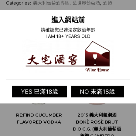
Categories:
義大利葡萄酒專區
,
舊世界葡萄酒
,
酒類
Tag:
Villa Franciacorta
進入網站前
相關商品
請確認您已達法定飲酒年齡
I AM 18+ YEARS OLD
YES 已滿18歲
NO 未滿18歲
RE:FIND CUCUMBER
2015 義大利氣泡酒
FLAVORED VODKA
BOKÈ ROSÈ BRUT
D.O.C.G. (義大利葡萄酒