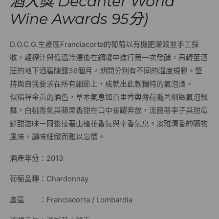
酒大獎 Decanter World
Wine Awards 95分)
D.O.C.G.生產區Franciacorta的葡萄以有機肥灌溉並手工採
收，輕榨汁與低溫冷浸後在鋼罐中進行第一次發酵，再轉至酒
莊的地下酒窖陳釀36個月，期間分別有不同的溫度規範。堅
持與自我要求在所有細節上，成就出此款獨特的氣泡酒。
似稻稈金黃的酒色，草本氣息如百里香與薄荷隨著細緻氣泡飄
舞，白桃香氣與蘋果香甜在口中雀躍奔放，流竄著李子與甜瓜
鮮甜滋味－爾後接著山楂花香氣與辛香氣息。淡雅清香的礦物
風味，韻味細緻而難以忘懷。
酒產年分：2013
葡萄品種：Chardonnay
產區 ：Franciacorta / Lombardia