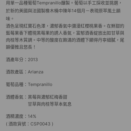
用單一品種葡萄Tempranillo釀製。葡萄以手工採收並挑選，
於新的美國與法國製橡木桶中陳年14個月－表現原萃風土韻
味。
酒色呈現紅寶石色澤，濃郁香氣中瀰漫紅櫻桃果香。在鮮甜的
藍莓果香下體現黑莓果的誘人香氣，富郁酒香綻放出如甘草與
肉桂等木質調。中等的酸度在飽滿的酒體下顯得丹寧細膩，尾
韻優雅且悠長！
酒產年分：2013
酒款產區：Arlanza
葡萄品種：Tempranillo
酒體香氣：黑莓與濃郁紅梅香甜
甘草與肉桂等草本氣息
酒精濃度：14%
( 酒款貨號：CSP0043 )