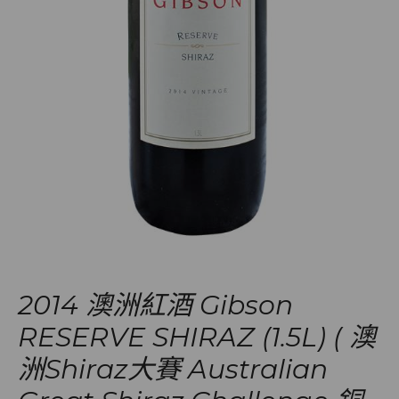
2014 澳洲紅酒 Gibson
RESERVE SHIRAZ (1.5L) ( 澳
洲Shiraz大賽 Australian