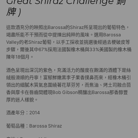
Great Shiraz Challenge 銅
牌 )
這款酒充分的映照出Barossa的Shiraz所呈現出的葡萄特色，
竭盡所能不干預而從中提煉出純粹的風味。選用Barossa
Valley的老Shiraz葡萄，以手工採收並挑選後經過去梗破皮等
步驟，爾後其中67%採用法國製橡木桶與33%美國製的橡木桶
陳年18個月。
酒色呈現出深沉的紫色，充滿活力的酸度在飽滿的酒體下是絲
絨般滑順的丹寧！富郁鮮嫩黑李子果香撲鼻而來，經橡木桶引
領出的細膩木質氣息圍繞著花草芬芳，而焦油、烤土司融合茴
香與摩卡在唇齒間體現Bob Gibson精釀出Barossa那香醇豐
厚的迷人樣貌。
酒產年分：2014
葡萄品種：Barossa Shiraz