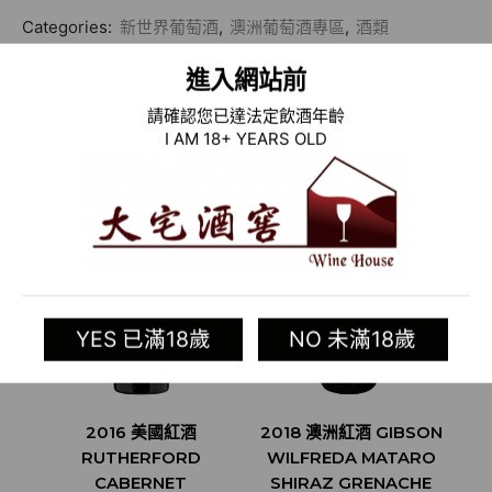
Categories:
新世界葡萄酒
,
澳洲葡萄酒專區
,
酒類
Tag:
Gibson Wines
進入網站前
請確認您已達法定飲酒年齡
相關商品
I AM 18+ YEARS OLD
YES 已滿18歲
NO 未滿18歲
2016 美國紅酒
2018 澳洲紅酒 GIBSON
RUTHERFORD
WILFREDA MATARO
CABERNET
SHIRAZ GRENACHE