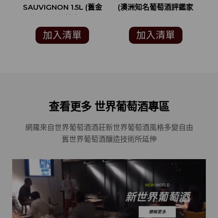
SAUVIGNON 1.5L (舊金
(澳洲知名葡萄酒評鑑家
山國際酒類競賽 SAN
JAMES HALLIDAY 94
S
FRANCISCO
分)
加入清單
加入清單
INTERNATIONAL
WINE COMPETITION
銀牌)
查看更多 世界葡萄酒專區
網羅來自世界葡萄酒酒莊
新世界葡萄酒風格多變自由
舊世界葡萄酒釀造技術所延伸