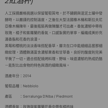
2紅酒杯)
人工採摘嚴格挑選以保留葡萄質地，於不鏽鋼與混泥土罐中發
酵時，以嚴謹的控制溫度，之後在大型法國橡木桶和斯拉夫尼
亞橡木桶陳年，最後瓶裝再做陳釀才可出產。香氣濃郁中帶有
玫瑰，橘子和紫羅蘭的香氣，口感紮實的單寧，編織成美妙充
滿香脂和花香的浪漫。
黑莓和櫻桃的淡淡香味搭配香草，層次在口中能細細品嘗那細
緻紋理，酒體飽滿富含濃郁果香和甘草香，良好的酸度則完美
平衡了一切。適合搭配燒烤料理、野味、味道濃郁的熟成奶酪
－能對比出食物的特色與酒的細緻風味。
酒產年分：2014
葡萄品種：Nebbiolo
產區 ：Serralunga D’Alba / Piedmont
酒體香氣：玫瑰與紫羅蘭花香中帶有橘桔味