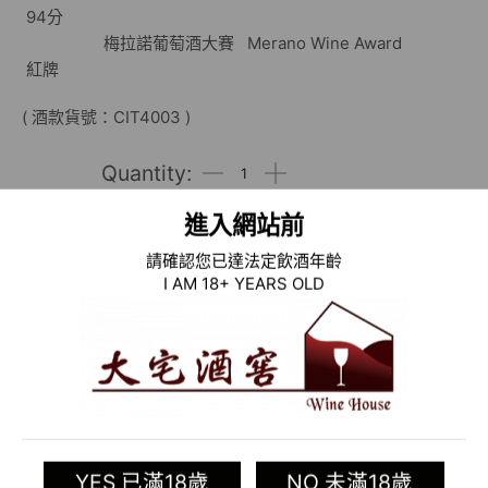
94分
梅拉諾葡萄酒大賽 Merano Wine Award
紅牌
( 酒款貨號：CIT4003 )
進入網站前
加入清單
請確認您已達法定飲酒年齡
I AM 18+ YEARS OLD
Categories:
義大利葡萄酒專區
,
舊世界葡萄酒
,
酒類
Tag:
Palladino
相關商品
YES 已滿18歲
NO 未滿18歲