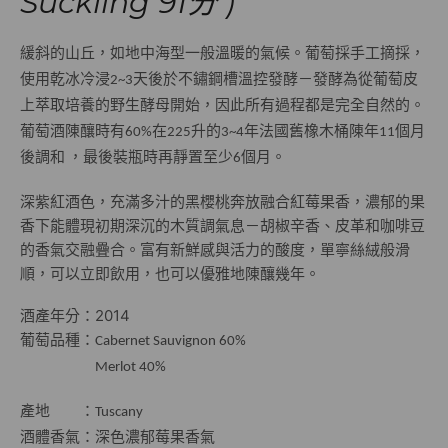
Suckling 91分 )
緩斜的山丘，如地中海型一般溫暖的氣候。葡萄採手工摘採，
使用乾冰冷浸2~3天後於不鏽鋼槽溫控發酵－發酵為從葡萄皮
上萃取培養的野生酵母開始，因此所有過程都是完全自然的。
葡萄酒陳釀時有60%在225升的3~4年法國舊橡木桶陳年11個月
後調和 ，最後裝瓶時再靜置至少6個月。
深紫紅酒色，充滿多汁的黑櫻桃奔放融合紅莓果香，濃郁的果
香下能體現初期深沉的木質調氣息－胡椒辛香、皮革和咖啡豆
的香氣交融疊合。富有新鮮感與活力的酸度，單寧絲絨般滑
順，可以立即飲用，也可以優雅地陳釀幾年。
酒產年分：2014
葡萄品種：Cabernet Sauvignon 60%
Merlot 40%
產地 ：Tuscany
酒體香氣：深色濃郁莓果香氣