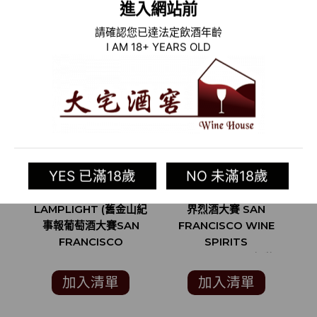
進入網站前
請確認您已達法定飲酒年齡
I AM 18+ YEARS OLD
YES 已滿18歲
NO 未滿18歲
2015 美國白酒
RE:FIND GIN (舊金山世
LAMPLIGHT (舊金山紀
界烈酒大賽 SAN
W
事報葡萄酒大賽SAN
FRANCISCO WINE
FRANCISCO
SPIRITS
CHRONICLE WINE
COMPETITION 銅牌 )
COMPETITION 銀牌)
加入清單
加入清單