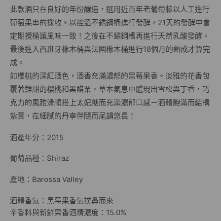
此款酒只在良好的年份釀造，選用近百年老葡萄藤以人工進行
葡萄果串的採收。以控溫不銹鋼桶進行發酵，21天的發酵中會
定期攪桶讓風味一致！之後在不鏽鋼槽再進行天然乳酸發酵。
最後進入西班牙橡木桶與法國橡木桶進行18個月的熟成才算完
成。
如櫻桃的深紅酒色，酒香充滿濃郁的黑莓果香。淡雅的花香包
覆著鮮甜的櫻桃和黑醋栗。草本氣息中體現出雪松與丁香，巧
克力的風雅滑順搭上太妃糖而充滿濃郁口感－酒體飽滿而結構
紮實，在細膩的丹寧伴隨而尾韻悠長！
酒產年分：2015
葡萄品種：Shiraz
產地：Barossa Valley
酒體香氣：黑莓果香氣撲鼻而來
辛香料與新鮮果香酒精濃度：15.0%