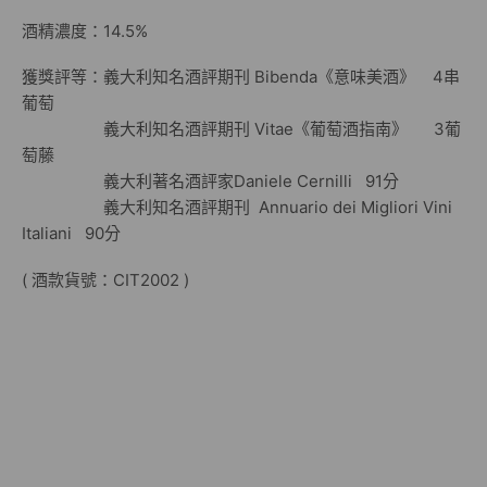
酒精濃度：14.5%
獲獎評等：義大利知名酒評期刊 Bibenda《意味美酒》 4串
葡萄
義大利知名酒評期刊 Vitae《葡萄酒指南》 3葡
萄藤
義大利著名酒評家Daniele Cernilli 91分
義大利知名酒評期刊 Annuario dei Migliori Vini
Italiani 90分
( 酒款貨號：CIT2002 )
Italy red wine 2015 La Tota
Barbera D’asti
Country:
Italy
Denominazione D’origine controllata
e garantita. Single varietal Barbera from 11 hectares
of our vineyards
differing in age, exposure, type of
soil and clones. The grapes are harvested and