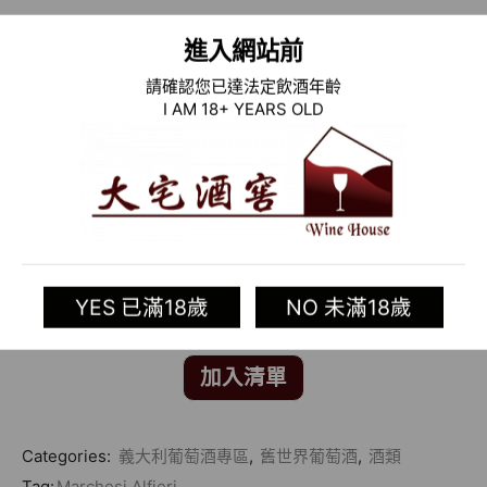
Formats:
0.75-1.5-3 litres
進入網站前
Sensory properties:
Deep ruby red colour with
purple highlights.
Intense, wine aroma with notes of
請確認您已達法定飲酒年齡
ripe plum and light vanilla from
the oak barrels. Full,
I AM 18+ YEARS OLD
dense, smooth flavour with balanced notes
spice, vanilla from the wood, and red fruit. Develops
well for 5-6
years in the bottle.
Food pairing:
This is a wine that goes well with
numerous dishes:
pasta, red and white meats,
medium matured non-blue cheeses.
Serving temperature:
18℃ (64℉)
YES 已滿18歲
NO 未滿18歲
加入清單
Categories:
義大利葡萄酒專區
,
舊世界葡萄酒
,
酒類
Tag:
Marchesi Alfieri