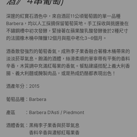
酒》 4串葡萄)
深邃的紅寶石酒色中，來自酒莊11公頃葡萄園的單一品種
Barbera，均以人工採摘保留葡萄質地。手工採收與挑選後在
不鏽鋼槽中初次發酵，緊接著在蘋果酸乳酸發酵後於2種尺寸
的法國橡木桶中陳釀12個月與瓶中老化3~6個月。
酒香散發強烈的葡萄香氣，成熟李子果香融合著橡木桶帶來的
淡淡菸草氣息。飽滿的酒體，絲滑柔順的單寧帶有平衡的香料
辛香，木質調中充滿紅莓果的香氣。餐點建議搭配上義大利香
腸、義大利麵或醃製肉品，或是熟成奶酪都表現出色！
酒產年分：2015
葡萄品種：Barbera
產區 ：Barbera D’Asti / Piedmont
酒體香氣：黑梅李子果香與菸草氣息
香料辛香與濃郁紅莓果香