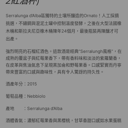
2紅酒杯)
Serralunga d’Alba區獨特的土壤所釀造的Ornato！人工採摘
挑選，不鏽鋼與混泥土罐中控制溫度發酵，之後在大型法國橡
木桶和斯拉夫尼亞橡木桶陳年24個月，最後瓶裝再陳釀才可
出產。
強烈明亮的石榴紅酒色。這款酒是經典“Serralungh風格”，在
成熟的覆盆子與紅莓果香下，帶有香料味和淡淡的紫羅蘭香，
在皮革與焦油氣息下呈現黑加侖和野莓果香。口感緊實而丹寧
帶來豐富的口感與趣味性，具有令人驚訝的持久性。
酒產年分：2015
葡萄品種：Nebbiolo
產地 ：Serralunga d’Alba
酒體香氣：濃郁紅莓果香與黑櫻桃，甘草香甜口感如水果蛋糕