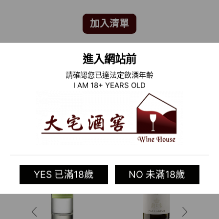
加入清單
進入網站前
Categories:
義大利葡萄酒專區
,
舊世界葡萄酒
,
酒類
Tag:
Palladino
請確認您已達法定飲酒年齡
I AM 18+ YEARS OLD
相關商品
YES 已滿18歲
NO 未滿18歲