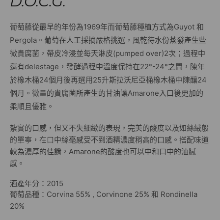
D.O.C.G.
葡萄藤從最早的年份為1969年而葡萄藤種植方式為Guyot 和
Pergola。葡萄在人工採摘嚴格挑選，風乾待水份蒸發產生些
微貴腐菌，帶皮冷浸並每天淋皮(pumped over)2次；過程中
還有delestage，發酵過程中溫度保持在22°-24°之間，陳年
於橡木桶24個月後再選用25升斯拉沃尼亞桶橡木桶中陳釀24
個月。微量的貴腐菌所產生的甘油讓Amarone入口後更加的
柔順且優雅。
紮實的口感，但又不失細緻的表現，完美的酸度以及如絲絨般
的單寧，在口中絲毫感受不到酒精濃度稍高的口感。搭配味道
較為濃厚的佳餚，Amarone的酸度也可以中和口中的油膩
感。
酒產年分：2015
葡萄品種：Corvina 55% , Corvinone 25% 和 Rondinella
20%