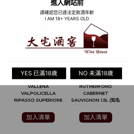
進入網站前
請確認您已達法定飲酒年齡
I AM 18+ YEARS OLD
YES 已滿18歲
NO 未滿18歲
2018 義大利紅酒
2015 美國紅酒
2
VALLENA
RUTHERFORD
(
VALPOLICELLA
CABERNET
RIPASSO SUPERIORE
SAUVIGNON 1.5L (知名
W
D.O.C.
葡萄酒評論網站”酒訊雜
誌”VINOUS 92分)
加入清單
加入清單