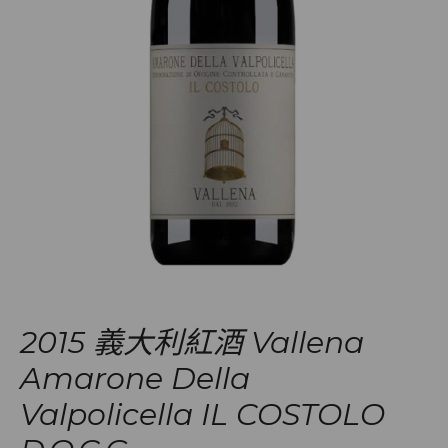
2015 義大利紅酒 Vallena
Amarone Della
Valpolicella IL COSTOLO