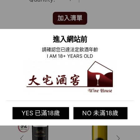
加入清單
進入網站前
Categories:
義大利葡萄酒專區
,
舊世界葡萄酒
,
酒類
請確認您已達法定飲酒年齡
Tag:
Feudo Disisa
I AM 18+ YEARS OLD
相關商品
YES 已滿18歲
NO 未滿18歲