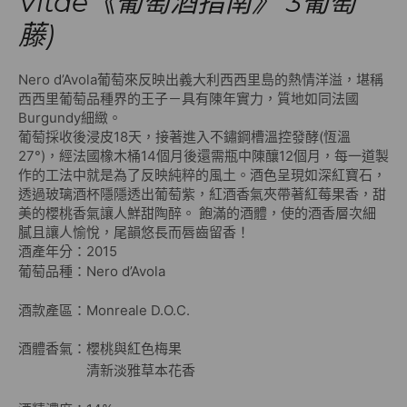
Vitae《葡萄酒指南》 3葡萄
藤)
Nero d’Avola葡萄來反映出義大利西西里島的熱情洋溢，堪稱
西西里葡萄品種界的王子－具有陳年實力，質地如同法國
Burgundy細緻。
葡萄採收後浸皮18天，接著進入不鏽鋼槽溫控發酵(恆溫
27°)，經法國橡木桶14個月後還需瓶中陳釀12個月，每一道製
作的工法中就是為了反映純粹的風土。酒色呈現如深紅寶石，
透過玻璃酒杯隱隱透出葡萄紫，紅酒香氣夾帶著紅莓果香，甜
美的櫻桃香氣讓人鮮甜陶醉。 飽滿的酒體，使的酒香層次細
膩且讓人愉悅，尾韻悠長而唇齒留香！
酒產年分：2015
葡萄品種：Nero d’Avola
酒款產區：Monreale D.O.C.
酒體香氣：櫻桃與紅色梅果
清新淡雅草本花香