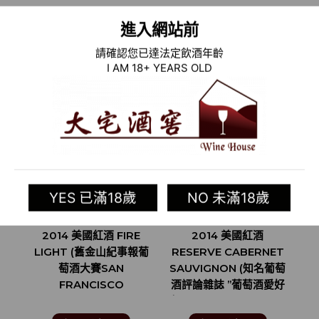
進入網站前
相關商品
請確認您已達法定飲酒年齡
I AM 18+ YEARS OLD
YES 已滿18歲
NO 未滿18歲
2014 美國紅酒 FIRE
2014 美國紅酒
R
LIGHT (舊金山紀事報葡
RESERVE CABERNET
萄酒大賽SAN
SAUVIGNON (知名葡萄
FRANCISCO
酒評論雜誌 ”葡萄酒愛好
CHRONICLE WINE
者”WINE ENTHUSIAST
C
COMPETITION 金牌)
93分)