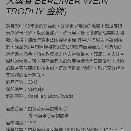
大獎賽 BERLINER WEIN
TROPHY 金牌)
選自80~100年齡的葡萄藤，採收後以規範的溫度下做浸皮與
天然酵母發酵，以保護那進一步發展、軟化後演變成美味與複
雜的風格。陳釀時選用法國製橡木桶(其中的15%)與不鏽鋼槽
罐，經歷5個月與種種複雜的工法與程序釀製而成！稻稈綠的
透光迷人酒色，酒香散發出白桃與青蘋果香，充滿茴香與甘草
風味的大地芬芳，自然而宜人的酸度相結合而口感優雅！微微
的馨香苦味突顯柑橘香甜，搭配海鮮或開胃酒，都能充分體現
其獨特的風土韻味。
酒產年分：2015
葡萄品種：Verdejo
酒款產區：Castilla y León, Rueda
酒體香氣：白花芬芳與白桃果香
梨子與辛香礦物韻味
酒精濃度：13%
獲獎評等：柏林葡萄酒大獎賽 BERLINER WEIN TROPHY 金