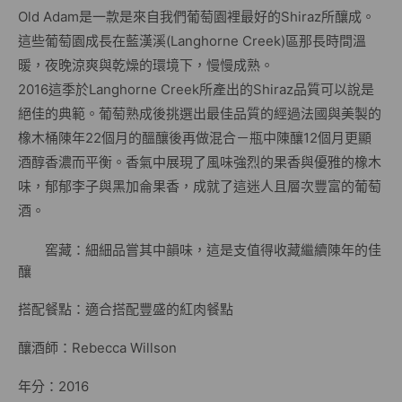
Old Adam是一款是來自我們葡萄園裡最好的Shiraz所釀成。
這些葡萄園成長在藍漢溪(Langhorne Creek)區那長時間溫
暖，夜晚涼爽與乾燥的環境下，慢慢成熟。
2016這季於Langhorne Creek所產出的Shiraz品質可以說是
絕佳的典範。葡萄熟成後挑選出最佳品質的經過法國與美製的
橡木桶陳年22個月的醞釀後再做混合－瓶中陳釀12個月更顯
酒醇香濃而平衡。香氣中展現了風味強烈的果香與優雅的橡木
味，郁郁李子與黑加侖果香，成就了這迷人且層次豐富的葡萄
酒。
窖藏：細細品嘗其中韻味，這是支值得收藏繼續陳年的佳
釀
搭配餐點：適合搭配豐盛的紅肉餐點
釀酒師：Rebecca Willson
年分：2016