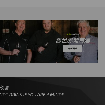
飲酒
OT DRINK IF YOU ARE A MINOR.