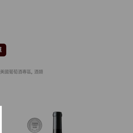
單
美國葡萄酒專區
,
酒類