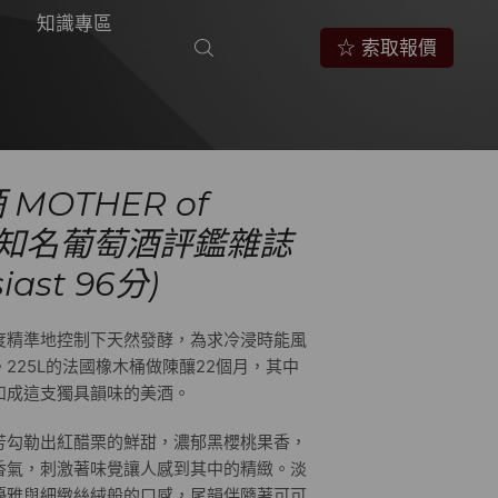
知識專區
☆ 索取報價
 MOTHER of
(世界知名葡萄酒評鑑雜誌
iast 96分)
度精準地控制下天然發酵，為求冷浸時能風
225L的法國橡木桶做陳釀22個月，其中
和成這支獨具韻味的美酒。
芳勾勒出紅醋栗的鮮甜，濃郁黑櫻桃果香，
香氣，刺激著味覺讓人感到其中的精緻。淡
優雅與細緻絲絨般的口感，尾韻伴隨著可可