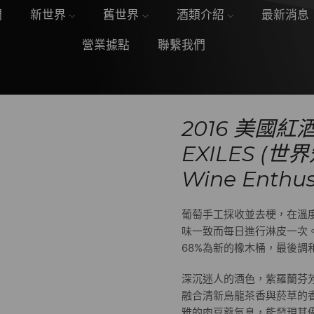
們
新世界
舊世界
酒類介紹
最新消息
營業據點
聯繫我們
2016 美國紅酒
EXILES 
Wine Enthus
葡萄手工採收並去梗，在溫
味一致而每日進行淋皮一次。
68%為新的橡木桶，最後調
深沉迷人的酒色，紫羅蘭芬
融合清新烏龍茶香與菸草的
雅的肉豆蔻氣息，能發現其