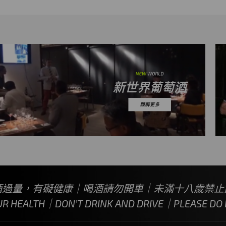
酒過量，有礙健康｜喝酒請勿開車｜未滿十八歲禁止
UR HEALTH｜DON’T DRINK AND DRIVE｜PLEASE DO N