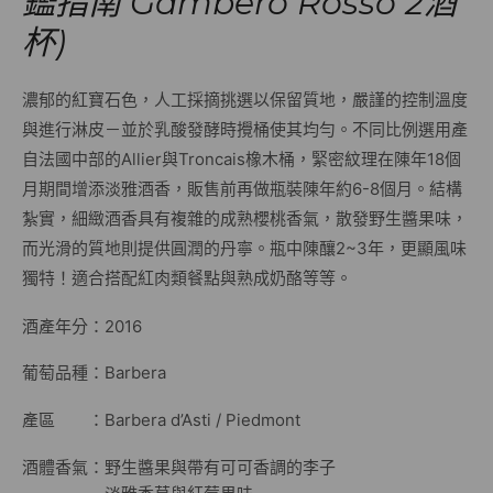
鑑指南 Gambero Rosso 2酒
杯)
濃郁的紅寶石色，人工採摘挑選以保留質地，嚴謹的控制溫度
與進行淋皮－並於乳酸發酵時攪桶使其均勻。不同比例選用產
自法國中部的Allier與Troncais橡木桶，緊密紋理在陳年18個
月期間增添淡雅酒香，販售前再做瓶裝陳年約6-8個月。結構
紮實，細緻酒香具有複雜的成熟櫻桃香氣，散發野生醬果味，
而光滑的質地則提供圓潤的丹寧。瓶中陳釀2~3年，更顯風味
獨特！適合搭配紅肉類餐點與熟成奶酪等等。
酒產年分：2016
葡萄品種：Barbera
產區 ：Barbera d’Asti / Piedmont
酒體香氣：野生醬果與帶有可可香調的李子