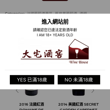
Categories:
法國葡萄酒專區
,
舊世界葡萄酒
,
酒類
Tag:
Domaine de Cabasse
進入網站前
請確認您已達法定飲酒年齡
相關商品
I AM 18+ YEARS OLD
YES 已滿18歲
NO 未滿18歲
2016 法國紅酒
2014 美國紅酒 SECRET