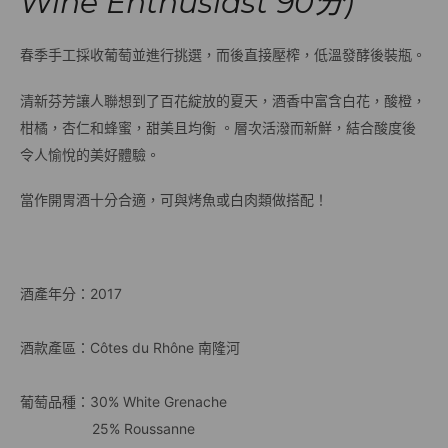
Wine Enthusiast 90分)
春季手工採收葡萄並進行挑選，而後直接壓榨，低溫發酵後裝瓶。
清新芬芳讓人聯想到了百花綻放的夏天，酒香中富含白花，酸橙，
柑橘，杏仁和蜂蜜，甜美且均衡 。層次活潑而新鮮，結合酸度後
令人愉悅的美好體驗。
當作開胃酒十分合適，可與烤魚或白肉類做搭配！
酒產年分：2017
酒款產區：Côtes du Rhône 南隆河
葡萄品種：30% White Grenache
25% Roussanne