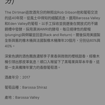
分)
The Dirtman這款酒充分的映照出Rob Gibson他和葡萄交流
的這40年間，從風土中得知的細膩訊息。選用Barossa Valley
和Eden Valley的葡萄，以手工採收並挑選後在開放式的不鏽
鋼槽中發酵，採用澳洲AWRI的酵母，每日規律性的壓帽
(plunging)與倒罐並回混(Rack and Return)，爾後採用美國製
全新與舊的橡木桶與法國製橡木桶陳年20個月，分別佔60%與
40%。
深紫色調的酒色飄逸濃郁李子果香與微微的櫻桃甜香，經橡木
桶引領出那皮革氣息！順口入喉留下了黑莓果與草本辛香，這
是一支具備陳年實力的香醇葡萄酒。
酒產年分：2017
葡萄品種：Barossa Shiraz
產地：Barossa Valley