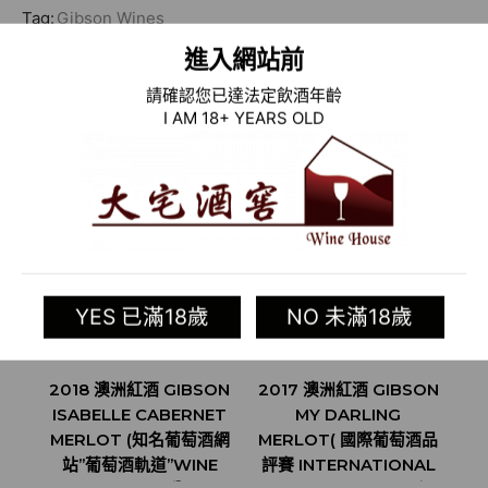
Tag:
Gibson Wines
進入網站前
相關商品
請確認您已達法定飲酒年齡
I AM 18+ YEARS OLD
YES 已滿18歲
NO 未滿18歲
2018 澳洲紅酒 GIBSON
2017 澳洲紅酒 GIBSON
R
ISABELLE CABERNET
MY DARLING
MERLOT (知名葡萄酒網
MERLOT( 國際葡萄酒品
站”葡萄酒軌道”WINE
評賽 INTERNATIONAL