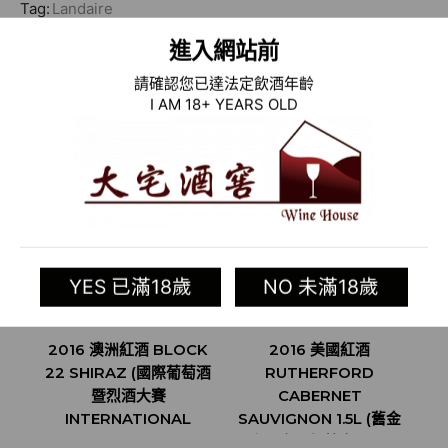
Tag:
Landaire
進入網站前
相關商品
請確認您已達法定飲酒年齡
I AM 18+ YEARS OLD
YES 已滿18歲
NO 未滿18歲
2016 澳洲紅酒 BLOCK
2016 美國紅酒
2
22 SHIRAZ (國際葡萄酒
RUTHERFORD
G
暨烈酒大賽
CABERNET
S
INTERNATIONAL
SAUVIGNON 1.5L (舊金
WINE AND SPIRIT
山國際酒類競賽 SAN