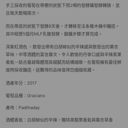
手工採收的葡萄在帶梗的狀態下用2噸的發酵罐發酵轉換，並
且每天壓帽兩次。
而在帶皮的狀態下發酵8天後，才轉移至法系橡木桶中釀造。
其中經歷5個月MLF乳酸發酵，醞釀步驟才算完成。
深紫紅酒色 ，散發出帶有白胡椒似的辛辣感與散發出的薰衣
草味，中等酒體的富含層次，令人歡愉的丹寧口感與辛辣黑果
香氣－結合蔓越莓體現其細膩而結構細緻，在葡萄擁有最佳鮮
度時採收釀造，這難得的品味值得您細細收藏。
酒產年分：2017
葡萄品種：Graciano
產地：Padthaday
酒體香氣：白胡椒似的辛辣，獨特黑醋栗香氣與薰衣草香