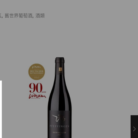
區
,
舊世界葡萄酒
,
酒類