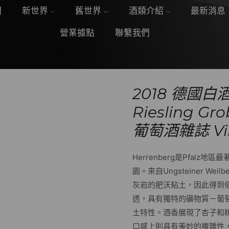
們
新世界
舊世界
酒類介紹
最新消息
營業據點
聯繫我們
2018 德國白酒 
Riesling Gr
葡萄酒雜誌 Vinu
Herrenberg是Pfalz
園。來自Ungsteiner W
灰岩的肥沃粘土，因此得到俗
透，具有獨特的礦物質－葡
土特性。酒香展現了杏子和
口感上則具有美妙的複雜性