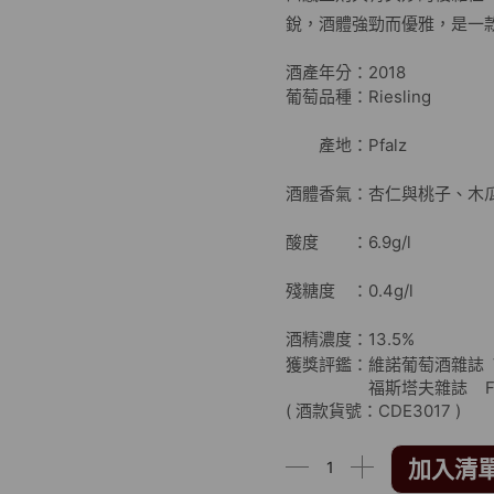
銳，酒體強勁而優雅，是一
酒產年分：2018
葡萄品種：Riesling
產地：Pfalz
酒體香氣：杏仁與桃子、木
酸度 ：6.9g/l
殘糖度 ：0.4g/l
酒精濃度：13.5%
獲獎評鑑：維諾葡萄酒雜誌 Vi
福斯塔夫雜誌 Falstaf
( 酒款貨號：CDE3017 )
加入清