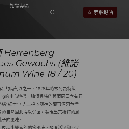
知識專區
☆ 索取報價
Herrenberg
obes Gewachs (維諾
m Wine 18 / 20)
地區最著名的葡萄園之一，1828年時被列為特級
eilberg的中心地帶，這個獨特的葡萄園富含有石
稱“紅土”。人工採收釀造的葡萄酒酒色清
萄的自然因此得以保留，體現出其獨特的風
桃子的風味。
，展現出豐富的礦物風味，酸度活潑卻不尖