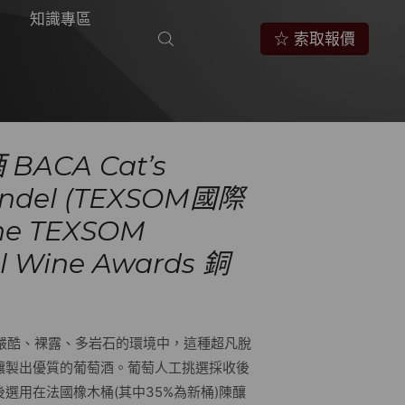
知識專區
☆ 索取報價
BACA Cat’s
fandel (TEXSOM國際
e TEXSOM
al Wine Awards 銅
湖，嚴酷、裸露、多岩石的環境中，這種超凡脫
釀製出優質的葡萄酒。葡萄人工挑選採收後
選用在法國橡木桶(其中35%為新桶)陳釀