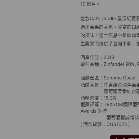
10 個月。
這款Cat’s Cradle 
過黑莓果的香氣。豐富的口
的風味。泥土氣息中是幽幽
生漿果而提供了基礎平衡，
酒產年分：2018
葡萄品種：Zinfandel 90%, Pe
酒款產區：Sonoma Coast
酒體香氣：花香結合深色莓
黑莓類果香結合礦
酒精濃度：15.3%
獲獎評等：TEXSOM國際葡萄酒大賽 
Awards 銅牌
葡萄酒權威雜誌評鑑 Jeb
( 酒款貨號：CUS1025 )