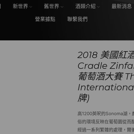
們
新世界
舊世界
酒類介紹
最新消息
營業據點
聯繫我們
2018 美國紅酒 
Cradle Zin
葡萄酒大賽 Th
Internation
牌)
高1200英呎的Sonoma
俗的環境反映在葡萄園從而
經過一系列繁雜的處理，爾後