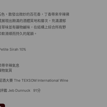
呈深紅寶石色，散發出微妙的百花香，丁香帶來辛辣彿
感展現出飽滿的酒體質地和層次，充滿濃郁
青草味並有礦物鹹味，在結構上綜合所有野
柔軟滑順而持久的尾韻。
tite Sirah 10%
果帶辛辣氣息
物氣質
The TEXSOM International Wine
 Dunnuck 91分