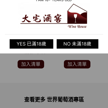
2015 義大利紅酒
RE:FIND PASO
VUARIA MONREALE
ROBLES STRAIGHT
T
YES 已滿18歲
NO 未滿18歲
NERO D’AVOLA D.O.C.
WHEAT WHISKEY
I
(義大利知名酒評期刊
VITAE《葡萄酒指南》 3
葡萄藤)
加入清單
加入清單
查看更多 世界葡萄酒專區