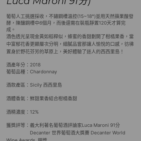
Luca Maroni 91分)
葡萄人工挑選採收，不鏽鋼槽溫控(15~18°)並用天然蘋果酸發
酵，陳釀鋼槽中6個月，而後還需在裝瓶靜置120天才算完
成。
酒色透光呈現金黃如稻稈似，蜂蜜的香甜劃開了柑橘果香，當
中富郁花香更顯層次分明，細膩品嘗那讓人愉悅的口感，彷彿
置身於野花芬芳的草原上，美好體驗了迷人的西西里島！
酒產年分：2018
葡萄品種：Chardonnay
酒款產區：Sicily 西西里島
酒體香氣：鮮甜果香結合柑橘香甜
酒精濃度：12%
獲獎評等：義大利著名葡萄酒評論家Luca Maroni 91分
Decanter 世界葡萄酒大獎賽 Decanter World
Wine Awards 銀獎