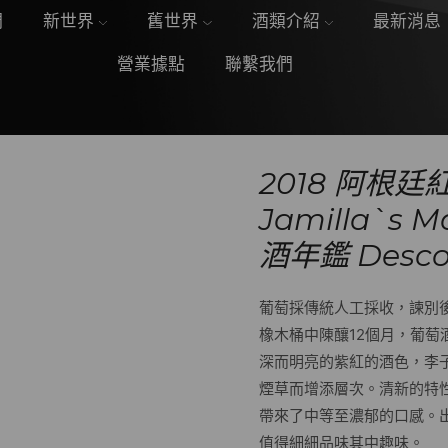
們
新世界
舊世界
酒類介紹
最新消息
營業據點
聯繫我們
2018 阿根廷紅酒
Jamilla`s
酒年鑑 Desco
葡萄採傳統人工採收，諫別
橡木桶中陳釀12個月，葡
深而明亮的紫紅的酒色，李
煙草而增添層次。清新的特
帶來了中等至濃郁的口感。
值得細細品味其中趣味。