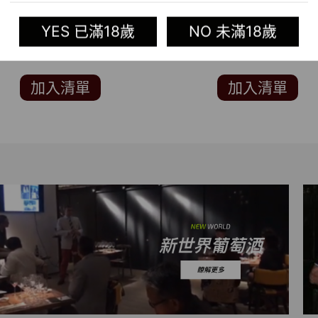
UTHERFORD CABERNET
DNA CABERNET
UVIGNON (知名葡萄酒評論
SAUVIGNON (阿根廷世
YES 已滿18歲
NO 未滿18歲
 ROBERT PARKER 90分)
酒大賞 WINES OF
ARGENTINA 銀牌)
加入清單
加入清單