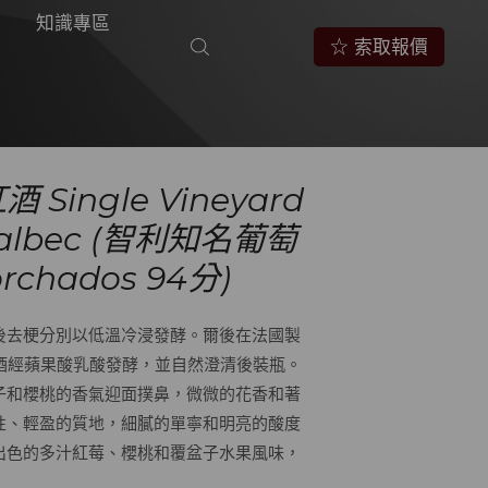
知識專區
☆ 索取報價
 Single Vineyard
 Malbec (智利知名葡萄
rchados 94分)
後去梗分別以低溫冷浸發酵。爾後在法國製
萄酒經蘋果酸乳酸發酵，並自然澄清後裝瓶。
子和櫻桃的香氣迎面撲鼻，微微的花香和著
性、輕盈的質地，細膩的單寧和明亮的酸度
出色的多汁紅莓、櫻桃和覆盆子水果風味，