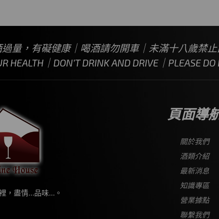
酒過量，有礙健康｜喝酒請勿開車｜未滿十八歲禁止
UR HEALTH｜DON’T DRINK AND DRIVE｜PLEASE DO N
頁面導
關於我們
酒類介紹
最新消息
知識專區
裡，盡情…品味…。
營業據點
聯繫我們