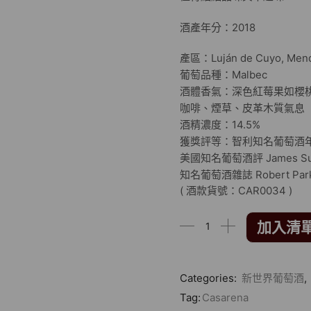
酒產年分：2018
產區：Luján de Cuyo, Men
葡萄品種：Malbec
酒體香氣：深色紅莓果如櫻
咖啡、煙草、皮革木質氣息
酒精濃度：14.5%
獲獎評等：智利知名葡萄酒年鑑 
美國知名葡萄酒評 James Su
知名葡萄酒雜誌 Robert Parke
( 酒款貨號：CAR0034 )
加入清
Categories:
新世界葡萄酒
,
Tag:
Casarena