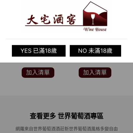
RE:FIND [E] VODKA
2015 德國白酒
FINISHED IN
RAUENTHAL
R
BARREL(WINE
NONNENBERG
－
YES 已滿18歲
NO 未滿18歲
ENTHUSIAST 91分)
RIESLING (德國知名葡
萄酒評鑑家
LOBENBERG 97分)
加入清單
加入清單
查看更多 世界葡萄酒專區
網羅來自世界葡萄酒酒莊
新世界葡萄酒風格多變自由