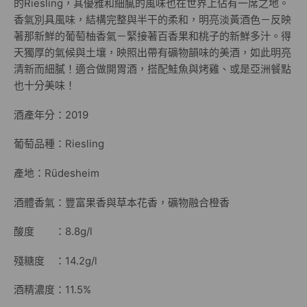
的Riesling，其優雅和細膩的風味也在世界上佔有一席之地。
香氣別具風味，結構完整與半干的柔和，明亮淡黃酒色－反映
著那新鮮的葡萄柚香氣－緊接著百香果和桃子的新鮮多汁。得
天獨厚的氣候與土壤，映照出帶有礦物韻味的美酒，如此明亮
清新而細膩！適合做開胃酒，搭配鮭魚與烤雞、或是亞洲餐點
也十分美味！
酒產年分：2019
葡萄品種：Riesling
產地：Rüdesheim
酒體香氣：豐富果香與草本花香，礦物融合橙香
酸度 ：8.8g/l
殘糖度 ：14.2g/l
酒精濃度：11.5%