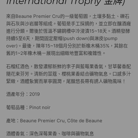
International Trophy 金牌)
來自Beaune Premier Cru的一級葡萄園，土壤多黏土、礫石
與石灰與沙岩層等組成。葡萄是手工採摘的，並立即在釀酒廠
進行分類。爾後於恆溫不鏽鋼槽中冷浸漬15~18天。酒精發酵
持續5至6天，期間固定壓帽(push down)與淋皮(pump
over)。最後，陳年15~18個月分別於新橡木桶35%，其餘在
舊的1~2年橡木桶－展現出細緻地豐富和複雜性。
石榴紅酒色，散發濃郁新鮮的李子與藍莓果香氣，甘草馨香配
隨花束芬芳。清新的荳蔻、櫻桃果香結合礦物氣息。口感多汁
緊緻，酒體紮實而單寧圓潤，尾醞悠長帶有誘人礦物風味！
酒產年分：2019
葡萄品種：Pinot noir
產地：Beaune Premier Cru, Côte de Beaune
酒體香氣：深色深莓果香、咖啡與礦物氣息