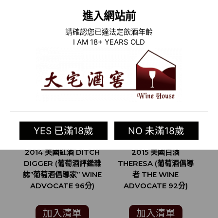
相關商品
進入網站前
請確認您已達法定飲酒年齡
I AM 18+ YEARS OLD
YES 已滿18歲
NO 未滿18歲
2014 美國紅酒 DITCH
2015 美國白酒
DIGGER (葡萄酒評鑑雜
THERESA (葡萄酒倡導
誌”葡萄酒倡導家” WINE
者 THE WINE
E
ADVOCATE 96分)
ADVOCATE 92分)
B
WI
加入清單
加入清單