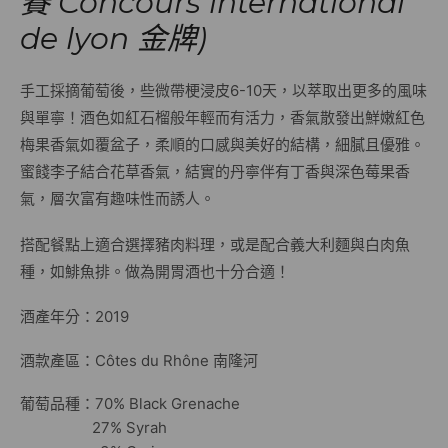
賽 Concours international
de lyon 金牌)
手工採摘葡萄後，些微帶梗浸皮6-10天，以萃取出更多的風味
與單寧！酒色如紅石榴般年輕而有活力，香氣散發出鮮嫩紅色
梅果香氣如覆盆子，柔順的口感與美好的結構，細膩且優雅。
蜜餞李子結合花草香氣，結實的丹寧伴有丁香與深色莓果香
氣，層次富有趣味性而誘人。
搭配餐點上適合選擇豬肉料理，或是配合義大利麵與白肉魚
種，如鯡魚排。做為開胃酒也十分合適！
酒產年分：2019
酒款產區：Côtes du Rhône 南隆河
葡萄品種：70% Black Grenache
27% Syrah