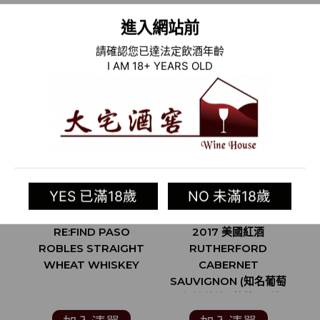
進入網站前
相關商品
請確認您已達法定飲酒年齡
I AM 18+ YEARS OLD
YES 已滿18歲
NO 未滿18歲
RE:FIND PASO
2017 美國紅酒
ROBLES STRAIGHT
RUTHERFORD
WHEAT WHISKEY
CABERNET
SAUVIGNON (知名葡萄
S
酒評論雜誌 ”葡萄酒愛好
酒
者”WINE ENTHUSIAST