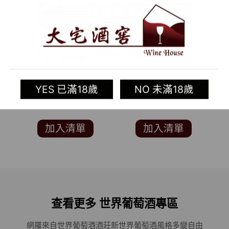
2015 澳洲白酒
2016 澳洲紅酒
VERMENTINO (中國環
GRACIANO (雪梨國際
球葡萄酒及烈酒大獎賽
葡萄酒大賽 SYDNEY
YES 已滿18歲
NO 未滿18歲
CHINA WINE &
INTERNATIONAL
SPIRITS AWARDS 金
WINE COMPETITION
S
獎)
金牌)
加入清單
加入清單
查看更多 世界葡萄酒專區
網羅來自世界葡萄酒酒莊
新世界葡萄酒風格多變自由