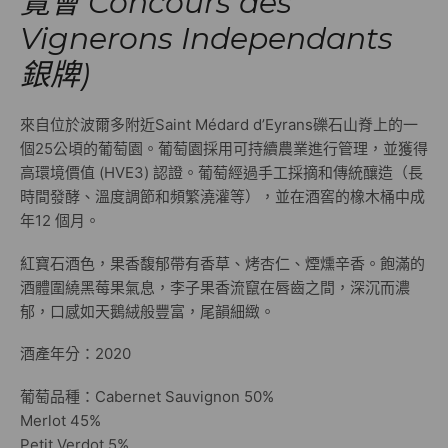
覽會 Concours des
Vignerons Independants
銀牌)
來自位於波爾多附近Saint Médard d’Eyrans礫石山脊上的一
個25公頃的葡萄園。葡萄園採用可持續農業進行管理，並獲得
高環境價值 (HVE3) 認證。葡萄經過手工採摘和傳統釀造（長
時間發酵、溫度調節和頻繁澆灌等），並在酒窖的橡木桶中成
年12 個月。
紅寶石酒色，果香馥郁帶有香草、烤杏仁、煙燻辛香。飽滿的
酒體圍繞黑莓果氣息，李子果香流竄在唇齒之間，深沉而濃
郁，口感如天鵝絨般豐富，尾韻細緻。
酒產年分：2020
葡萄品種：Cabernet Sauvignon 50%
Merlot 45%
Petit Verdot 5%