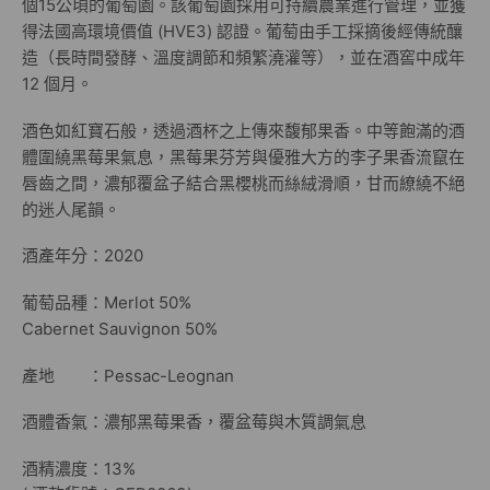
個15公頃的葡萄園。該葡萄園採用可持續農業進行管理，並獲
得法國高環境價值 (HVE3) 認證。葡萄由手工採摘後經傳統釀
造（長時間發酵、溫度調節和頻繁澆灌等），並在酒窖中成年
12 個月。
酒色如紅寶石般，透過酒杯之上傳來馥郁果香。中等飽滿的酒
體圍繞黑莓果氣息，黑莓果芬芳與優雅大方的李子果香流竄在
唇齒之間，濃郁覆盆子結合黑櫻桃而絲絨滑順，甘而繚繞不絕
的迷人尾韻。
酒產年分：2020
葡萄品種：Merlot 50%
Cabernet Sauvignon 50%
產地 ：Pessac-Leognan
酒體香氣：濃郁黑莓果香，覆盆莓與木質調氣息
酒精濃度：13%