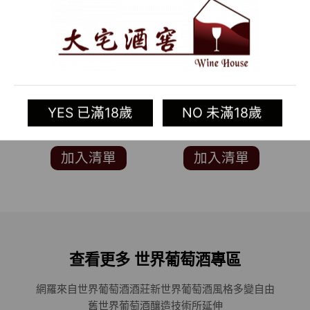
RE:FIND [E] VODKA
2018 法國紅酒
FINISHED IN
CHÂTEAU HAUT
BARREL(WINE
L’ARTIGUE
E
YES 已滿18歲
NO 未滿18歲
ENTHUSIAST 91分)
B
WI
加入清單
加入清單
查看更多 世界葡萄酒專區
網羅來自世界葡萄酒酒莊
新世界葡萄酒風格多變自由
舊世界葡萄酒釀造技術所延伸