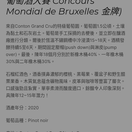
葡萄酒大賽 Concours
Mondial de Bruxelles 金牌)
來自Conton Grand Cru的特級葡萄園，葡萄園1.5公頃，土壤
為黏土和石灰岩土。葡萄是手工採摘的去梗後，並立即在釀酒
廠進行分類。爾後於恆溫不鏽鋼槽中冷浸漬15~18天。酒精發
酵持續5至6天，期間固定壓帽(push down)與淋皮(pump
over)。最後，陳年18個月分別於新橡木桶40%、一年橡木桶
30%與二年橡木桶30%。
石榴紅酒色，酒香撲鼻濃郁的櫻桃、黑莓果、覆盆子和野生醋
栗果香。木質氣息蘊含礦物風味，皮革與咖啡等豐富了層次。
口感強勁且紮實，單寧柔滑而酸度適口，餘醞令人印象深刻。
具陳年12~15年潛力！
酒產年分：2020
葡萄品種：Pinot noir