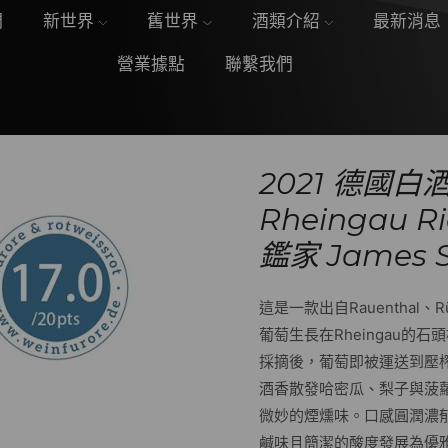
們
新世界
舊世界
酒類介紹
最新消息
營業據點
聯繫我們
2021 德國白酒 
Rheingau 
鑑家 James S
這是一款出自Rauenthal、Rü
葡萄生長在Rheingau的
採摘後，葡萄即被運送到壓
酒香散發哈密瓜、梨子與菠
微妙的煙燻味。口感圓潤濃
鹹味且簡潔的酸度發展為優