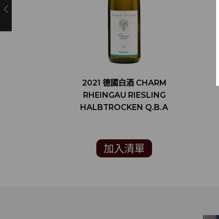
2021 德國白酒 CHARM
RHEINGAU RIESLING
HALBTROCKEN Q.B.A
加入清單