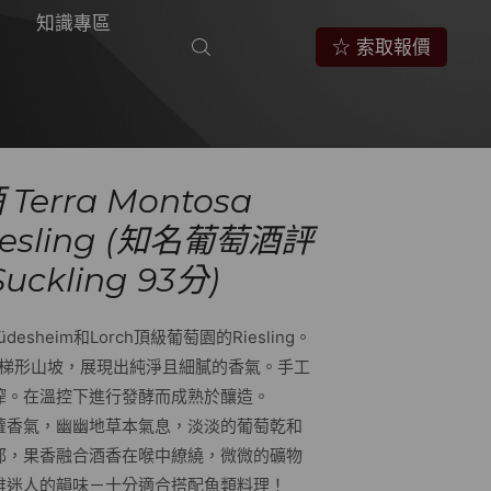
知識專區
☆ 索取報價
Terra Montosa
Riesling (知名葡萄酒評
uckling 93分)
desheim和Lorch頂級葡萄園的Riesling。
石頭梯形山坡，展現出純淨且細膩的香氣。手工
榨。在溫控下進行發酵而成熟於釀造。
蘿香氣，幽幽地草本氣息，淡淡的葡萄乾和
郁，果香融合酒香在喉中繚繞，微微的礦物
雅迷人的韻味－十分適合搭配魚類料理！