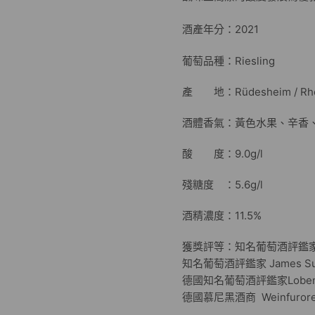
酒產年分：2021
葡萄品種：Riesling
產 地：Rüdesheim / Rhe
酒體香氣：黃色水果、辛香
酸 度：9.0g/l
殘糖度 ：5.6g/l
酒精濃度：11.5%
獲獎評等：知名葡萄酒評鑑家 Ro
知名葡萄酒評鑑家 James Suc
德國知名葡萄酒評鑑家Loben
德國慕尼黑酒商 Weinfurore