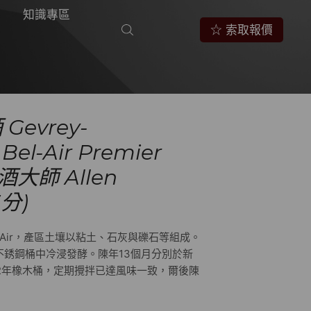
知識專區
☆ 索取報價
Gevrey-
Bel-Air Premier
酒大師 Allen
3分)
el Air，產區土壤以粘土、石灰與礫石等組成。
不銹鋼桶中冷浸發酵。陳年13個月分別於新
~2年橡木桶，定期攪拌已達風味一致，爾後陳