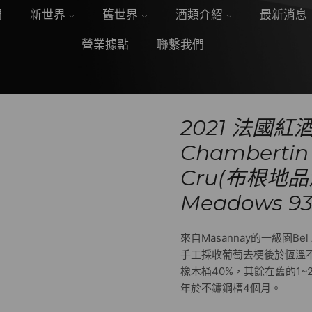
們
新世界
舊世界
酒類介紹
最新消息
營業據點
聯繫我們
2021 法國紅酒 
Chambertin 
Cru(布根地品
Meadows 9
來自Masannay的一級園B
手工採收葡萄去梗後於恆溫
橡木桶40%，其餘在舊的1
年於不鏽鋼槽4個月。