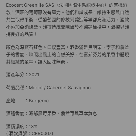
Ecocert Greenlife SAS（法國國際生態認證中心）的有機酒
款！酒莊的葡萄藤沒有壓力。他們和諧成長，維持生態與自然
共生取得平衡。從葡萄園的修枝到釀造等等都充滿活力，酒款
不添加亞硝酸鹽。維持傳統並陳釀於不鏽鋼桶槽中，溫控以維
持良好的品質！
顏色為深寶石紅色。口感豐富，酒香滿是黑醋栗、李子和覆盆
子的香氣，映照出風土的自然美好，在富郁芬芳的果香中體現
其細緻的單寧，讓人回味無窮。
酒產年分：2021
葡萄品種：Merlot / Cabernet Sauvignon
產地 ：Bergerac
酒體香氣：濃郁黑莓果香，覆盆莓與草本氣息
酒精濃度：13%
( 酒款貨號：CFR0067)