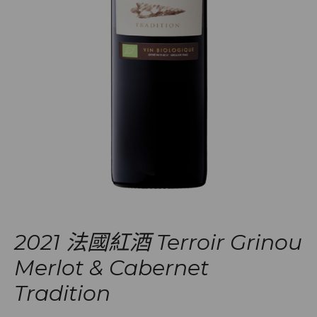
2021 法國紅酒 Terroir Grinou
Merlot & Cabernet
Tradition