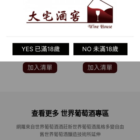
2018 西班牙紅酒
2017 西班牙白酒 SANZ
2
GARNACHA 1921 LAS
SAUVIGNON BLANC
S
CEPAS (知名葡萄酒評論
BLANCO
YES 已滿18歲
NO 未滿18歲
網站 JAMES
SUCKLING 93分)
加入清單
加入清單
查看更多 世界葡萄酒專區
網羅來自世界葡萄酒酒莊
新世界葡萄酒風格多變自由
舊世界葡萄酒釀造技術所延伸