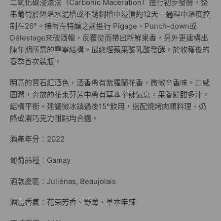
二氧化碳浸漬法（Carbonic Maceration）進行初步發酵，整
串葡萄於恆溫水泥槽或不銹鋼槽中浸漬約12天－過程中溫度控
制在26°。接著在特釀之前進行 Pigage、Punch-down或
Délestage來破酒帽，反覆從而帶出新鮮果香，另外更建構出
陳年期所需的單寧結構。最終經蘋果酸乳酸發酵，於收穫後的
春季首次裝瓶。
明亮的寶石紅酒色，酒香帶有紫羅蘭花香，微微辛香味。口感
圓潤，奔放的花束芬芳中帶有草本辛辣氣息，果香鮮甜多汁，
結構平衡。建議微冰鎮過後15°飲用，搭配燒烤肉類料理、奶
酪或濃巧克力甜點均合適。
酒產年分：2022
葡萄品種：Gamay
酒款產區：Juliénas, Beaujolais
酒體香氣：花束芳香、野莓、草本辛辣