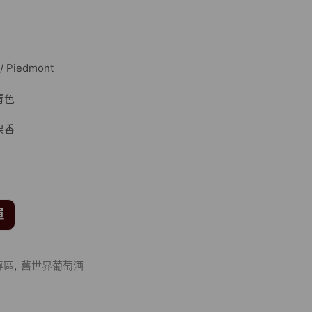
 Piedmont
青色
果香
單
專區
,
舊世界葡萄酒