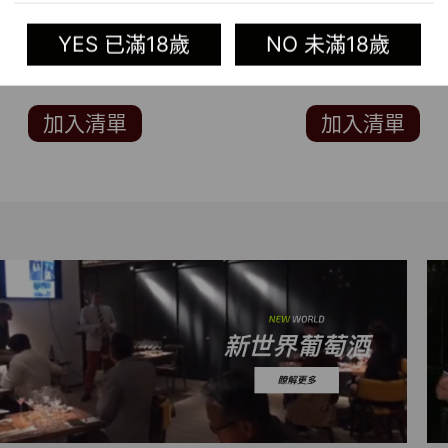
SAUVIGNON BLANC
COMUNE DI SERRALU
BLANCO
D’ALBA D.O.C.G. 1.5L 
YES 已滿18歲
NO 未滿18歲
侍酒師協會 VITAE AIS 4
藤)
加入清單
加入清單