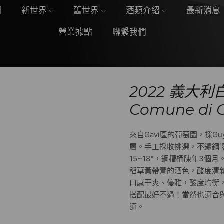
們
新世界
舊世界
酒類介紹
最新消息
營業據點
聯繫我們
2022 義大利白
Comune di G
來自Gavi區的葡萄園，採G
層。手工採收挑選，不鏽鋼罐
15~18°，鋼槽桶陳年3個月
稻草黃帶青的酒色，酸度清
口感干爽、優雅，酸度均衡
搭配最好不過！當然也適合
適。