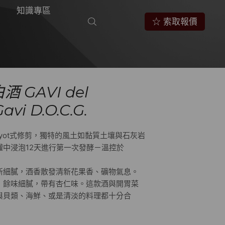
知識專區
☆ 索取報價
酒 GAVI del
avi D.O.C.G.
uyot式修剪，獨特的風土如黏質土壤與石灰岩
中浸泡12天進行第一次發酵－溫控於
。
新細膩，酒香散發清新花果香、礦物氣息。
，餘味細膩，帶有杏仁味。這款酒與開胃菜
與貝類、海鮮、或是清淡的料理都十分合