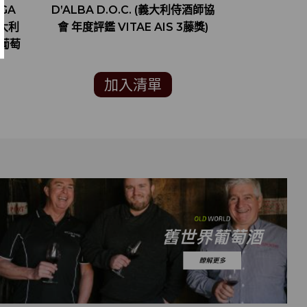
NGA
D’ALBA D.O.C. (義大利侍酒師協
D’A
(義大利
會 年度評鑑 VITAE AIS 3藤獎)
個葡萄
加入清單