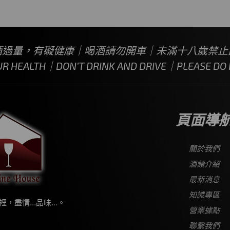
酒過量，有礙健康｜喝酒請勿開車｜未滿十八歲禁止
UR HEALTH｜DON’T DRINK AND DRIVE｜PLEASE DO N
頁面導
關於我們
酒類介紹
最新消息
知識專區
裡，盡情…品味…。
營業據點
聯繫我們